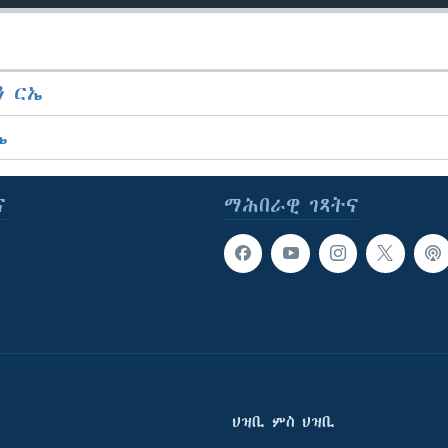
 ርኤ
ኤ
ና
ማሕበራዊ ገጻትና
ህዝቢ ምስ ህዝቢ