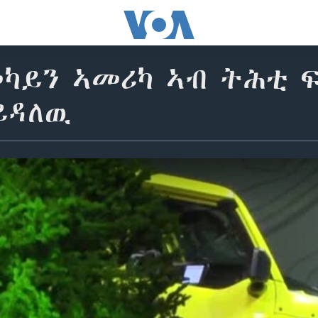
ካይን ኣመሪካ ኣብ ትሕቲ 
ይዳለዉ