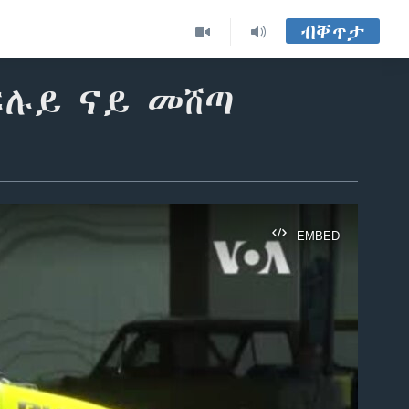
ብቐጥታ
ፍሉይ ናይ መሸጣ
EMBED