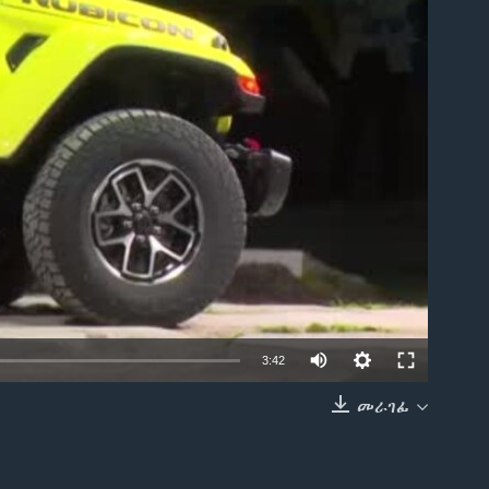
able
3:42
መራገፊ
EMBED