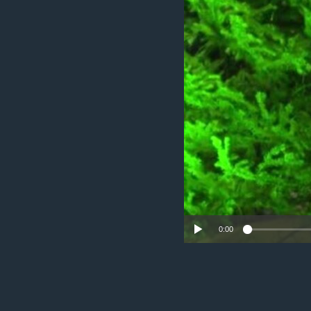
ቂሔ ጽልሚ
0:00