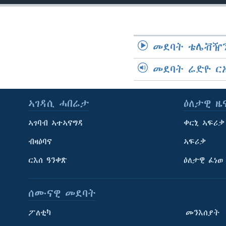
መደባት ቴሌቭዥን
መደባት ሬድዮ ር
ኣገዳሲ ሓበሬታ
ዕለታዊ ዜ
ኣገባብ ኣተኣናግዳ
ቀርኒ ኣፍሪቃ
ብዛዕባና
ኣፍሪቃ
ርእሰ ዓንቀጽ
ዕለታዊ ፈነወ
ሰሙናዊ መደባት
ፖለቲካ
መንእሰያት