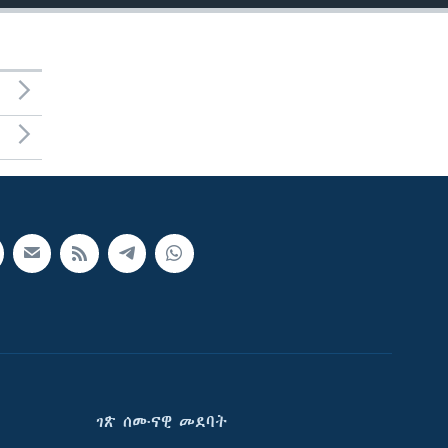
ገጽ ሰሙናዊ መደባት