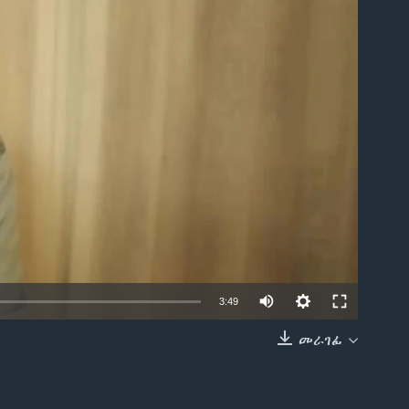
able
3:49
መራገፊ
EMBED