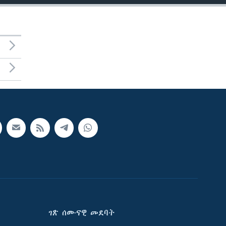
ገጽ ሰሙናዊ መደባት