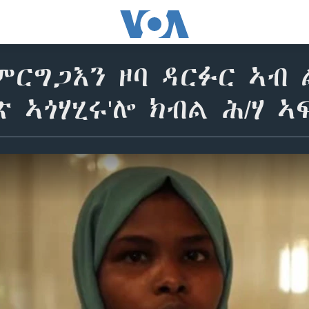
ምርግጋእን ዞባ ዳርፉር ኣብ 
 ኣጎሃሂሩ'ሎ ክብል ሕ/ሃ 