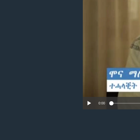
ቂሔ ጽልሚ
0:00