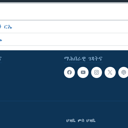
 ርኤ
ኤ
ና
ማሕበራዊ ገጻትና
ህዝቢ ምስ ህዝቢ