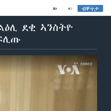
ብቐጥታ
ልዕሊ ደቂ ኣንስትዮ
ኣፍሊጡ
EMBED