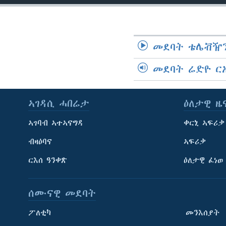
መደባት ቴሌቭዥን
መደባት ሬድዮ ር
ኣገዳሲ ሓበሬታ
ዕለታዊ ዜ
ኣገባብ ኣተኣናግዳ
ቀርኒ ኣፍሪቃ
ብዛዕባና
ኣፍሪቃ
ርእሰ ዓንቀጽ
ዕለታዊ ፈነወ
ሰሙናዊ መደባት
ፖለቲካ
መንእሰያት