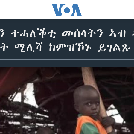
ን ተሓለቕቲ መሰላትን ኣብ 
ያት ሚሊሻ ከምዝኾኑ ይገልጹ