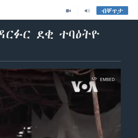
ብቐጥታ
ዳርፉር ደቂ ተባዕትዮ
EMBED