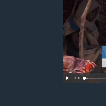
ቂሔ ጽልሚ
0:00