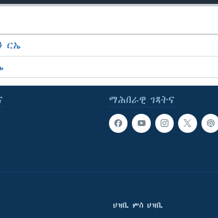
 ርኤ
ኤ
ና
ማሕበራዊ ገጻትና
ህዝቢ ምስ ህዝቢ