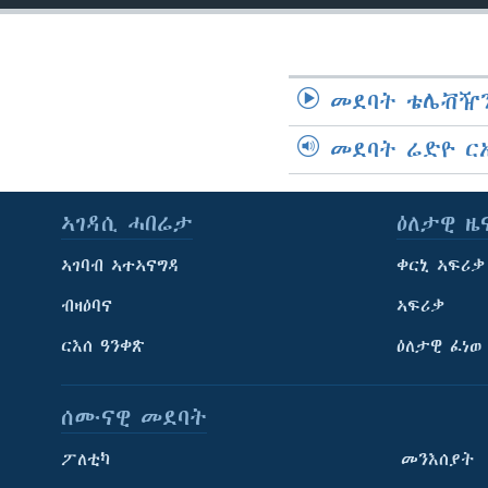
መደባት ቴሌቭዥን
መደባት ሬድዮ ር
ኣገዳሲ ሓበሬታ
ዕለታዊ ዜ
ኣገባብ ኣተኣናግዳ
ቀርኒ ኣፍሪቃ
ብዛዕባና
ኣፍሪቃ
ርእሰ ዓንቀጽ
ዕለታዊ ፈነወ
ሰሙናዊ መደባት
ፖለቲካ
መንእሰያት