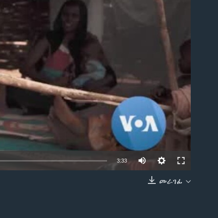
able
3:33
መራገፊ
EMBED