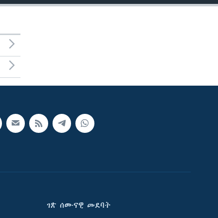
ገጽ ሰሙናዊ መደባት