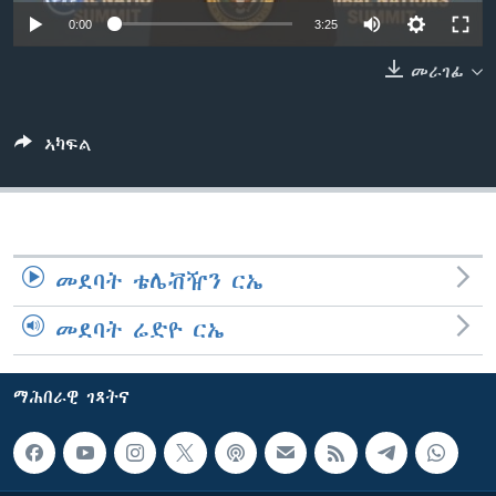
ቂሔ ጽልሚ
0:00
3:25
ቋንቋታት
መራገፊ
ኣካፍል
መደባት ቴሌቭዥን ርኤ
መደባት ሬድዮ ርኤ
ማሕበራዊ ገጻትና