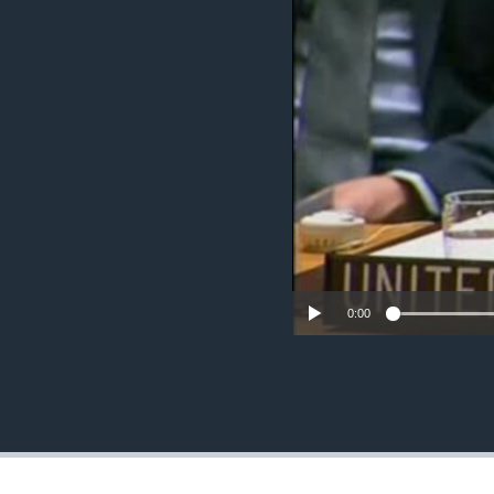
ቂሔ ጽልሚ
0:00