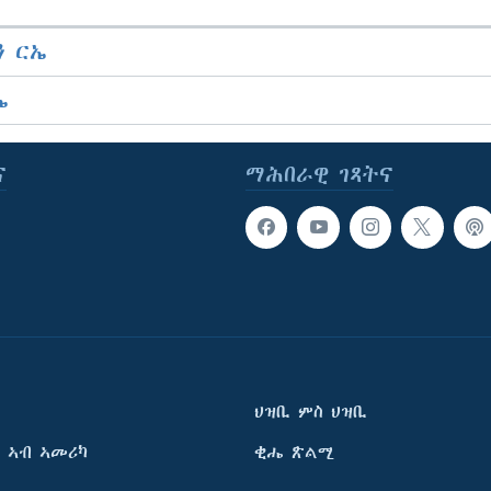
 ርኤ
ኤ
ና
ማሕበራዊ ገጻትና
ህዝቢ ምስ ህዝቢ
 ኣብ ኣመሪካ
ቂሔ ጽልሚ