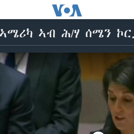
ኣሜሪካ ኣብ ሕ/ሃ ሰሜን ኮ