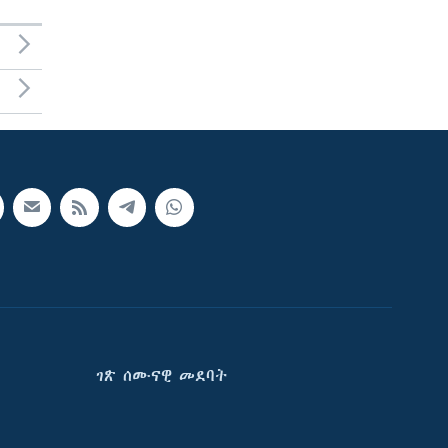
ገጽ ሰሙናዊ መደባት