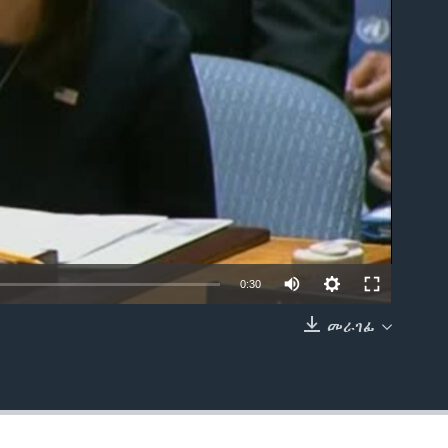
able
0:30
መራገፊ
EMBED