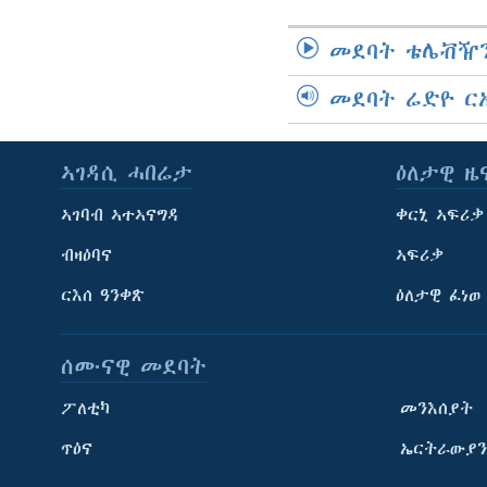
መደባት ቴሌቭዥን
መደባት ሬድዮ ር
ኣገዳሲ ሓበሬታ
ዕለታዊ ዜ
ኣገባብ ኣተኣናግዳ
ቀርኒ ኣፍሪቃ
ብዛዕባና
ኣፍሪቃ
ርእሰ ዓንቀጽ
ዕለታዊ ፈነወ
ሰሙናዊ መደባት
ፖለቲካ
መንእሰያት
ጥዕና
ኤርትራውያን