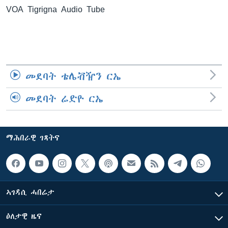
VOA Tigrigna Audio Tube
ቂሔ ጽልሚ
ቋንቋታት
መደባት ቴሌቭዥን ርኤ
መደባት ሬድዮ ርኤ
ማሕበራዊ ገጻትና
ኣገዳሲ ሓበሬታ
ዕለታዊ ዜና