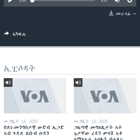
0:00
8:57
ቂሔ ጽልሚ
ቋንቋታት
መራገፊ
ኣካፍል
ኢፒሶዳት
መጋቢት 14, 2025
መጋቢት 13, 2025
በይነ-መንግስታዊ ውድብ ኢጋድ
ጋዜጣዊ መግለጺታት ኣቶ
ኣብ ጉዳይ ደቡብ ሱዳን
ጌታቸው ረዳን ምላሽ ኣቶ
ኣማኑኤል ኣሰፋን ብሓጺሩ