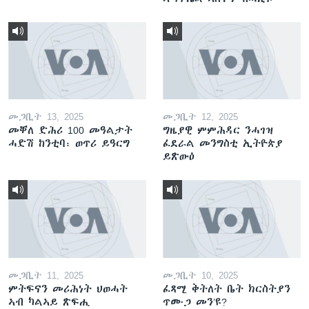
መጋቢት 13, 2025
መጋቢት 12, 2025
መቐለ ድሕሪ 100 መዓልታት
ግዜያዊ ምምሕዳር ንሓገዝ
ሓድሽ ከንቲባ፡ ወጥሪ ይዓርግ
ፈደራል መንግስቲ ኢትዮጵያ
ይጽውዕ
መጋቢት 11, 2025
መጋቢት 10, 2025
ምትፍናን መሪሕነት ህወሓት
ፈጻሚ ቅትለት ቤት ክርስትያን
ኣብ ካልኣይ ጽፍሒ
ጥሙጋ መን’ዩ?