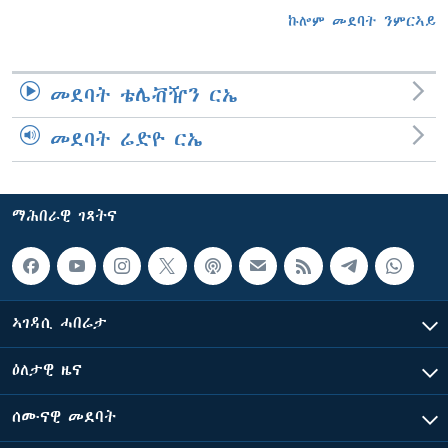
ኩሎም መደባት ንምርኣይ
መደባት ቴሌቭዥን ርኤ
መደባት ሬድዮ ርኤ
ማሕበራዊ ገጻትና
ኣገዳሲ ሓበሬታ
ዕለታዊ ዜና
ሰሙናዊ መደባት