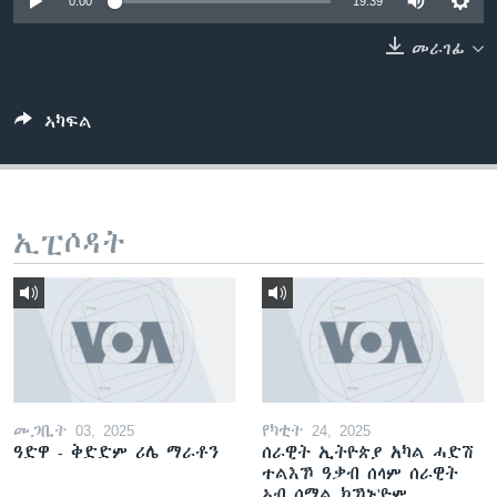
0:00
19:39
ቂሔ ጽልሚ
ቋንቋታት
መራገፊ
ኣካፍል
ኢፒሶዳት
መጋቢት 03, 2025
የካቲት 24, 2025
ዓድዋ - ቅድድም ሪሌ ማራቶን
ሰራዊት ኢትዮጵያ አካል ሓድሽ
ተልእኾ ዓቃብ ሰላም ሰራዊት
ኣብ ሶማል ክኾኑ'ዮም