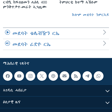
ርብዒ ክፍለዘመን ልዕሊ 400
ትምህርቲ ከተማ ኣኽሱም
ምንቅጥቃጥ-መሬት ኣጋጢሙ
ኩሎም መደባት ንምርኣይ
መደባት ቴሌቭዥን ርኤ
መደባት ሬድዮ ርኤ
ማሕበራዊ ገጻትና
ኣገዳሲ ሓበሬታ
ዕለታዊ ዜና