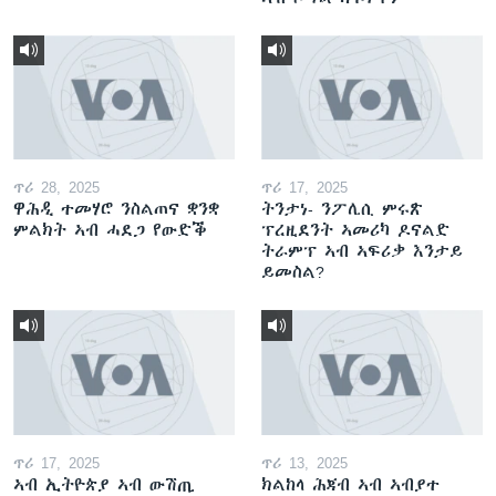
ጥሪ 28, 2025
ጥሪ 17, 2025
ዋሕዲ ተመሃሮ ንስልጠና ቋንቋ
ትንታነ- ንፖሊሲ ምሩጽ
ምልክት ኣብ ሓደጋ የውድቕ
ፕረዚደንት ኣመሪካ ዶናልድ
ትራምፕ ኣብ ኣፍሪቃ እንታይ
ይመስል?
ጥሪ 17, 2025
ጥሪ 13, 2025
ኣብ ኢትዮጵያ ኣብ ውሽጢ
ክልከላ ሕጃብ ኣብ ኣብያተ