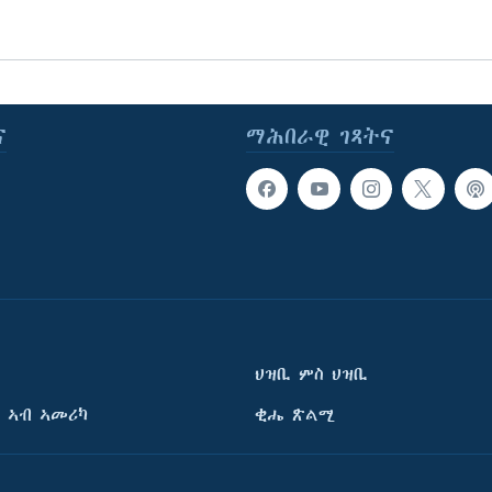
ና
ማሕበራዊ ገጻትና
ህዝቢ ምስ ህዝቢ
 ኣብ ኣመሪካ
ቂሔ ጽልሚ