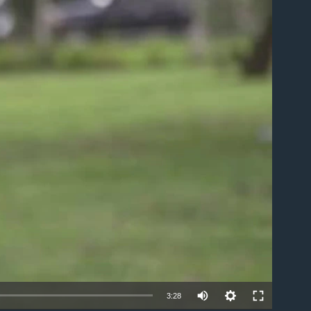
able
3:28