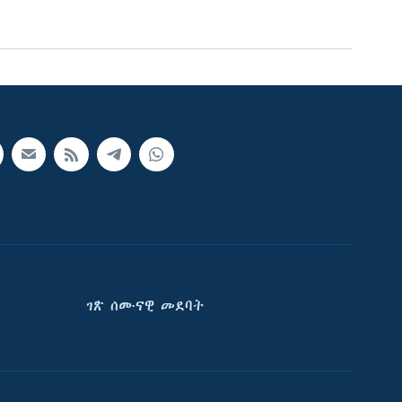
ገጽ ሰሙናዊ መደባት