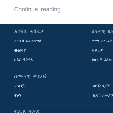
Continue reading
ኣገዳሲ ሓበሬታ
ዕለታዊ ዜ
ኣገባብ ኣተኣናግዳ
ቀርኒ ኣፍሪቃ
ብዛዕባና
ኣፍሪቃ
ርእሰ ዓንቀጽ
ዕለታዊ ፈነወ
ሰሙናዊ መደባት
ፖለቲካ
መንእሰያት
ጥዕና
ኤርትራውያን
ፍሉይ ዓምዲ