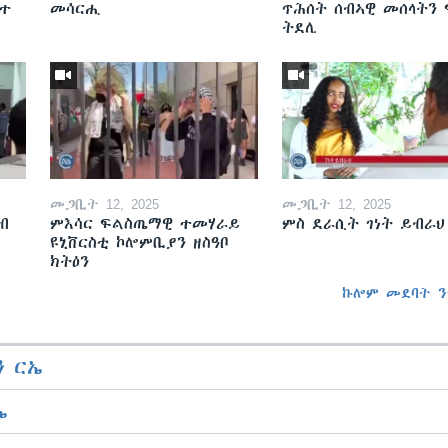
ዘተ
መሳርሒ
ጥሕሰት ሰብኣዊ መሰላትን
ትደሊ
መጋቢት 12, 2025
መጋቢት 12, 2025
ብ
ምእሳር ፍልስጤማዊ ተመሃራይ
ምስ ደራሲት ገነት ይብራህ
ዩኒቨርስቲ ኮሎምቢያን ዘስዓቦ
ክትዕን
ኩሎም መደባት ን
 ርኤ
ኤ