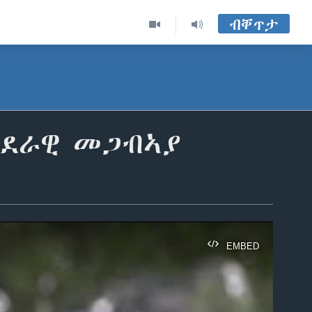
ብቐጥታ
ሃደራዊ መጋብኣያ
EMBED