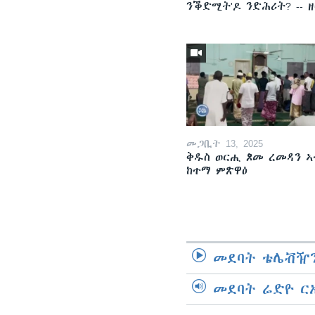
ንቕድሚት'ዶ ንድሕሪት? -- 
መጋቢት 13, 2025
ቅዱስ ወርሒ ጾመ ረመዳን ኣ
ከተማ ምጽዋዕ
መደባት ቴሌቭዥን
መደባት ሬድዮ ር