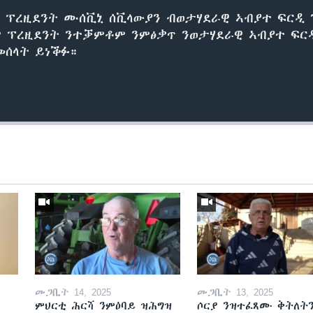
 ፕረዚደንት ሙሰቪኒ ሰቪላውያን ብወታሃደራዊ ኣብያተ ፍርዲ 
ም ፕረዚደንት ንተቓምቶም ንምፅቃጥ ንወታሃደራዊ ኣብያተ ፍር
 መሰላት ይነቕፉ።
መጋቢት 14, 2025
መጋቢት 13, 2025
ምህርቲ ሕርሻ ንምዕባይ ዝሕግዝ
ሶርያ ንዝተፈጸሙ ቅትለት