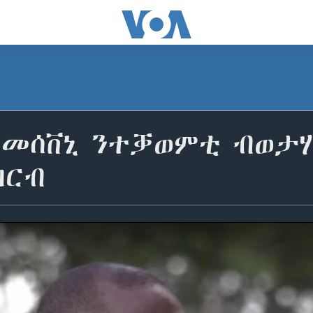
 መሰቨኒ ንተቓወምቲ ብወታ
ዛርብ