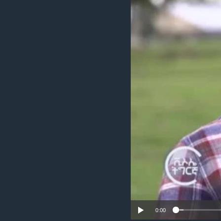
ቂሔ ጽልሚ
0:00