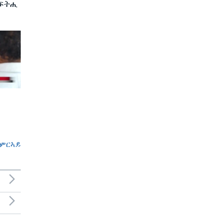
 ፍትሒ
ምርኣይ