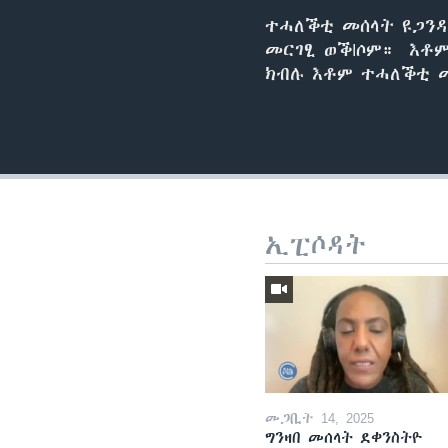
ተሓለቕቲ መሰላት ዩጋንዳ
መርገፂ ወቕIሶም። እቶ
ክብሉ እቶም ተሓለቕቲ
ኢፒሶዳት
መጋቢት 14, 2025
ግንዛበ መሰላት ደቀንስትዮ