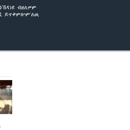
ንኽዳነዩ ብዘለዎም
EMBED
ዲ ይጥቀምሎም’ለዉ
ን