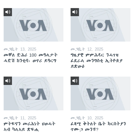
መጋቢት 13, 2025
መጋቢት 12, 2025
መቐለ ድሕሪ 100 መዓልታት
ግዜያዊ ምምሕዳር ንሓገዝ
ሓድሽ ከንቲባ፡ ወጥሪ ይዓርግ
ፈደራል መንግስቲ ኢትዮጵያ
ይጽውዕ
መጋቢት 11, 2025
መጋቢት 10, 2025
ምትፍናን መሪሕነት ህወሓት
ፈጻሚ ቅትለት ቤት ክርስትያን
ኣብ ካልኣይ ጽፍሒ
ጥሙጋ መን’ዩ?