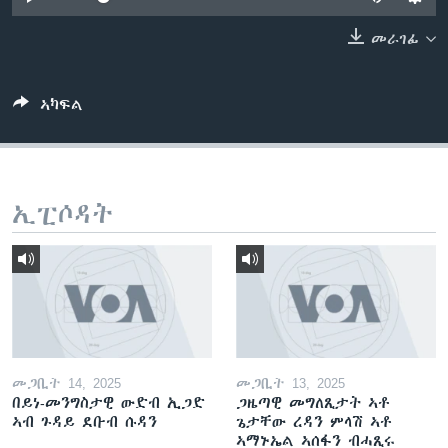
ቂሔ ጽልሚ
ቋንቋታት
መራገፊ
ኣካፍል
ኢፒሶዳት
መጋቢት 14, 2025
መጋቢት 13, 2025
በይነ-መንግስታዊ ውድብ ኢጋድ
ጋዜጣዊ መግለጺታት ኣቶ
ኣብ ጉዳይ ደቡብ ሱዳን
ጌታቸው ረዳን ምላሽ ኣቶ
ኣማኑኤል ኣሰፋን ብሓጺሩ