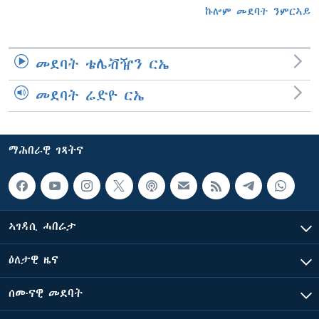
ኩሎም መደባት ንምርኣይ
መደባት ቴሌቭዥን ርኤ
መደባት ሬድዮ ርኤ
ማሕበራዊ ገጻትና
ኣገዳሲ ሓበሬታ
ዕለታዊ ዜና
ሰሙናዊ መደባት