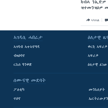
ክብል ንኢድዎ 
ዝተመንዝዕዎ መ
ኣካፍል
ኣገዳሲ ሓበሬታ
ዕለታዊ ዜ
ኣገባብ ኣተኣናግዳ
ቀርኒ ኣፍሪቃ
ብዛዕባና
ኣፍሪቃ
ርእሰ ዓንቀጽ
ዕለታዊ ፈነወ
ሰሙናዊ መደባት
ፖለቲካ
መንእሰያት
ጥዕና
ኤርትራውያን