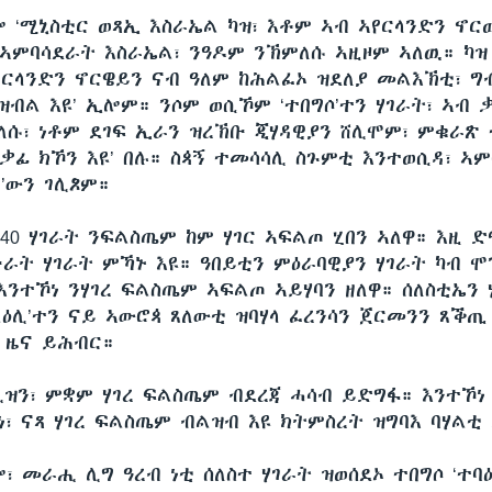
ሎ ‘ሚኒስቲር ወጻኢ እስራኤል ካዝ፣ እቶም ኣብ ኣየርላንድን ኖ
 ኣምባሳደራት እስራኤል፣ ንዓዶም ንኽምለሱ ኣዚዞም ኣለዉ። ካዝ
የርላንድን ኖርዌይን ናብ ዓለም ከሕልፈኦ ዝደለያ መልእኽቲ፣ ግ
ዝብል እዩ’ ኢሎም። ንሶም ወሲኾም ‘ተበግሶ’ተን ሃገራት፣ ኣብ
ለሱ፣ ነቶም ደገፍ ኢራን ዝረኽቡ ጂሃዳዊያን ሸሊሞም፣ ምቁራጽ 
ቃፊ ክኾን እዩ’ በሉ። ስጳኝ ተመሳሳሊ ስጉምቲ እንተወሲዳ፣ ኣ
’ውን ገሊጾም።
40 ሃገራት ንፍልስጤም ከም ሃገር ኣፍልጦ ሂበን ኣለዋ። እዚ 
ራት ሃገራት ምኻኑ እዩ። ዓበይቲን ምዕራባዊያን ሃገራት ካብ ሞን
እንተኾነ ንሃገረ ፍልስጤም ኣፍልጦ ኣይሃባን ዘለዋ። ሰለስቲኤን 
ልዕሊ’ተን ናይ ኣውሮጳ ጸለውቲ ዝባሃላ ፈረንሳን ጀርመንን ጸቕጢ
 ዜና ይሕብር።
ሊዝን፣ ምቋም ሃገረ ፍልስጤም ብደረጃ ሓሳብ ይድግፋ። እንተኾነ
ነ፣ ናጻ ሃገረ ፍልስጤም ብልዝብ እዩ ክትምስረት ዝግባእ ባሃልቲ 
፣ መራሒ ሊግ ዓረብ ነቲ ሰለስተ ሃገራት ዝወሰደኦ ተበግሶ ‘ተባ