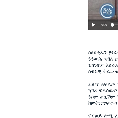
0:00
ሰለስቲኤን ሃገ
ንንውሕ ዝበለ ዘ
ዝሰዓበን፣ እስ
ሰብኣዊ ቅልውላ
ፈለማ ኣፍልጦ 
‘ሃገረ ፍልስጤ
ንሶም ወሲኾም 
ከምትድግፍ’ውን
ኖርወይ ሎሚ ረ