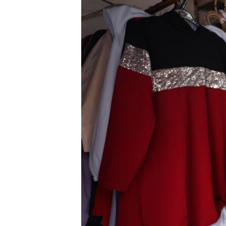
ቂሔ ጽልሚ