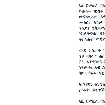
እዚ ከምዚሉ ከ
ይሰርሑ ዝነበሩ
መግለጺኦም ‘ኣ
መኽሰብ ኣለዎ 
ግዳያት ንከይም
ንከይትግበር ዓን
ክትስሕብ ምኻና
ዛጊድ ኣስታት 1
ሲሶ ኣባላት ሕቡ
ዋላ ሓንቲ’ውን 
ስጉምቲ፣ ኣብ 
ከምዝኽእል እቲ
ኣሜሪካን እንግ
ሃገራት፣ እንተኾ
እዚ ከምዚሉ ከሎ