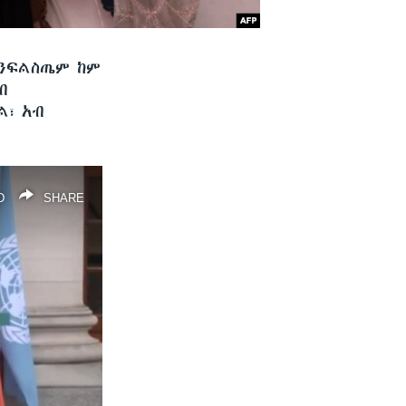
 ንፍልስጤም ከም
ብ
ል፣ አብ
D
SHARE