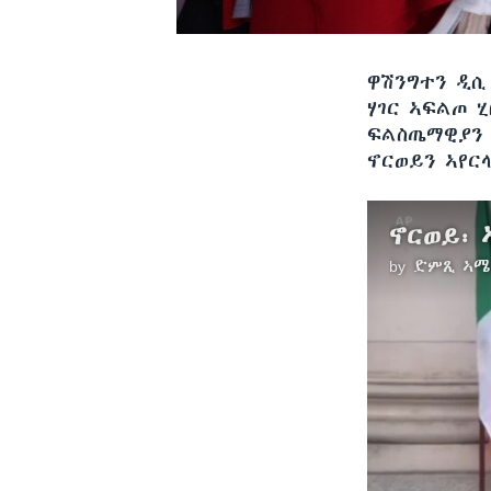
ዋሽንግተን ዲ
ሃገር ኣፍልጦ ሂ
ፍልስጤማዊያን 
ኖርወይን ኣየር
by
ድምጺ ኣሜ