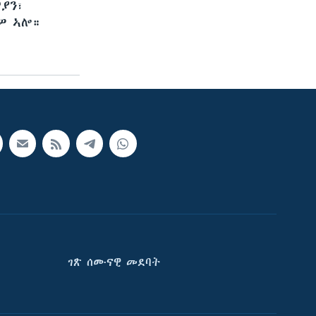
ያን፣
ዎ ኣሎ።
ገጽ ሰሙናዊ መደባት