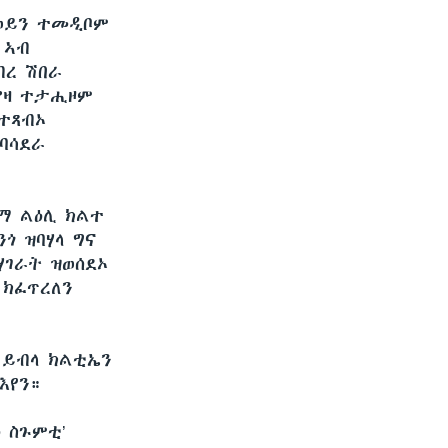
ርወይን ተመዲቦም
 ኣብ
ብረ ሽበራ
 ቃዛ ተታሒዞም
ተጻብኦ
ምባሳደራ
ድማ ልዕሊ ክልተ
ጎ ዝባሃላ ግና
ሃገራት ዝወሰደኦ
 ክፈጥረለን
 ይብላ ክልቲኤን
እየን።
ዕ ስጉምቲ’