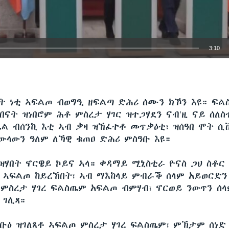
3:10
EMBED
ራት ነቲ ኣፍልጦ ብወግዒ ዘፍልጣ ድሕሪ ሰሙን ክኾን እዩ። ፍ
በናት ዝነበሮም ሕቶ ምስረታ ሃገር ዝተጋሃደን ናብ’ዚ ናይ ሰለስ
ራኤል ብሰንኪ እቲ ኣብ ቃዛ ዝኸፈተቶ መጥቃዕቲ፣ ዝሰዓበ ሞት ሲ
ውላውን ዓለም ለኻዊ ቁጠዐ ድሕሪ ምስዓቡ እዩ።
ዝሃበት ኖርዌይ ኮይና ኣላ። ቀዳማይ ሚኒስቲራ ዮናስ ጋህ ስቶር 
ም ኣፍልጦ ከይረኸበት፣ ኣብ ማእከላይ ምብራቕ ሰላም አይወርድን 
‘ምስረታ ሃገረ ፍልስጤም አፍልጦ ብምሃብ፣ ኖርወይ ንውጥን ሰላ
 ገሊጻ።
ቡዕ ዝገለጸቶ ኣፍልጦ ምስረታ ሃገረ ፍልስጤም፣ ምኽታም ሰነድ