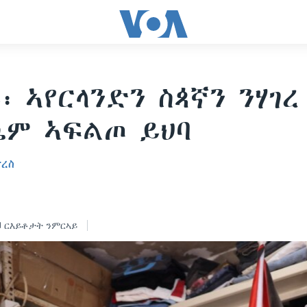
፡ ኣየርላንድን ስጳኛን ንሃገረ
ም ኣፍልጦ ይህባ
ፕረስ
ርእይቶታት ንምርኣይ