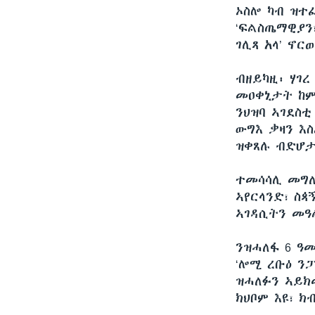
ኦስሎ ካብ ዝተ
‘ፍልስጤማዊያን
ገሊጻ አላ’ ኖር
ብዘይካዚ፡ ሃገረ
መዐቀኒታት ከም
ንህዝባ ኣገደስ
ውግእ ቃዛን እ
ዝቀጸሉ ብድሆታ
ተመሳሳሊ መግለጺ
ኣየርላንድ፣ ስጳ
ኣገዳሲትን መዓ
ንዝሓለፋ 6 ዓ
‘ሎሚ ረቡዕ ን
ዝሓለፉን ኣይክ
ክህቦም እዩ፣ ክ