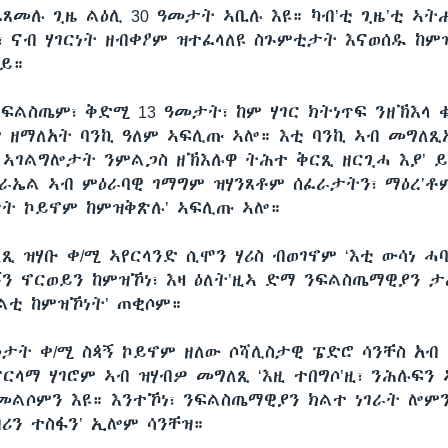
ፈጸመሉ ጊዜ ልዕሊ 30 ዓመታት ኣቢሉ እዩ። ካብ’ቲ ጊዜ’ቲ ኣት
፣ ናብ ሃገርነት ዘብቀዖም ዝተፈላለዩ ስጉምቲታት እናወሰዱ ከም
ወይ።
 ፍልስጤም፣ ቅድሚ 13 ዓመታት፣ ከም ሃገር ክትነጥፍ ንዘኽእላ 
 ዘማለአት ባንኪ ዓለም ኣፍሊጡ ኣሎ። እቲ ባንኪ ኣብ መግለጺ
ቲ ኣገልግሎታት ንምልጋስ ዘኽእሉዋ ትሕተ ቅርጺ ዘርጊሓ እያ’ ይ
ስራኤል ኣብ ምዕራባዊ ገማግም ዝሃንጸቶም ሰፈራታትን፣ ማዕረ’ቶ
ት ኮይኖም ከምዝቅጽሉ’ ኣፍሊጡ ኣሎ።
 ዝሃቡ ቀ/ሚ ኣየርላንድ ሲሞን ሃሪስ ብወገኖም ‘እቲ ውሳነ ሓ
ኝን ኖርወይን ከምዝኾነ፣ እዛ ዕለት’ዚኣ ድማ ንፍልስጤማዊያን 
ልቲ ከምዝኾነት’ ጠቂሶም።
መታት ቀ/ሚ ስጳኝ ኮይኖም ዘለው ሶሻሊስታዊ ፔድሮ ሳንቸስ አብ
ፓርላማ ሃገሮም ኣብ ዝሃብዎ መግለጺ ‘እዚ ተበግሶ’ዚ፣ ንሕሉፍን
መልሶምን እዩ። እንተኾነ፣ ንፍልስጤማዊያን ክልተ ነገራት ሎም
ብሪን ተስፋን’ ኢሎም ሳንቸዝ።