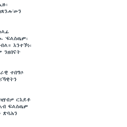
ሒዙ፣
ዝጸንሑ’ውን
ቁልፊ
ኡ ‘ፍልስጤም፣
ብል። እንተኾነ፣
ም ንዘበናት
ባራዊ ተበግሶ
ታሪኻዊትን
 ዝሃብዎ ርእይቶ
 ኣብ ፍልስጤም
ን ጽባሕን