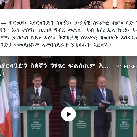
ሲ —
ኖርወይ፡ ኣየርላንድን ስጳኝን፡ ታሪኻዊ ስጉምቲ ብምውሳድ
በን። እቲ ተበግሶ ዝረከቦ ግብረ መልሲ፡ ካብ እስራኤል ኩነኔ፡ ካ
ድማ ታሕጓስ ኮይኑ ኣሎ። ቅጽበታዊ ስጉምቲ ዝወሰደት እስራኤ
ላንድን ዝመደበቶም ኣምባሳደራት ንኽሳሓቡ ኣዚዛ’ላ።
ኖርወይ፡ ኣየርላንድን ስጳኛን ንሃገረ ፍልስጤም ኣፍልጦ ይህባ
EMBE
ሪካ
No media source currently available