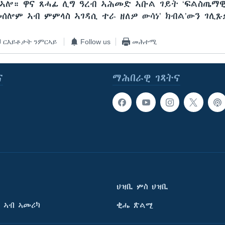
ኣሎ። ዋና ጸሓፊ ሊግ ዓረብ ኣሕመድ ኣቡል ገይት ‘ፍልስጤማዊ
ሰሎም ኣብ ምምላስ ኣገዳሲ ተራ ዘለዎ ውሳነ’ ክብል’ውን ገሊጹ
ርእይቶታት ንምርኣይ
Follow us
መሕተሚ
ና
ማሕበራዊ ገጻትና
ህዝቢ ምስ ህዝቢ
 ኣብ ኣመሪካ
ቂሔ ጽልሚ