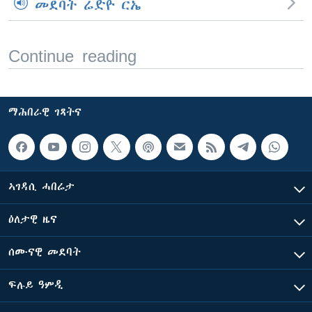
መደባት ሬድዮ ርኤ
Continue reading
ማሕበራዊ ገጻትና
ኣገዳሲ ሓበሬታ
ዕለታዊ ዜና
ሰሙናዊ መደባት
ፍሉይ ዓምዲ