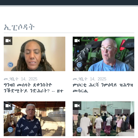
ኢፒሶዳት
መጋቢት 14, 2025
መጋቢት 14, 2025
ግንዛበ መሰላት ደቀንስትዮ
ምህርቲ ሕርሻ ንምዕባይ ዝሕግዝ
ንቕድሚት'ዶ ንድሕሪት? -- ዘተ
መሳርሒ