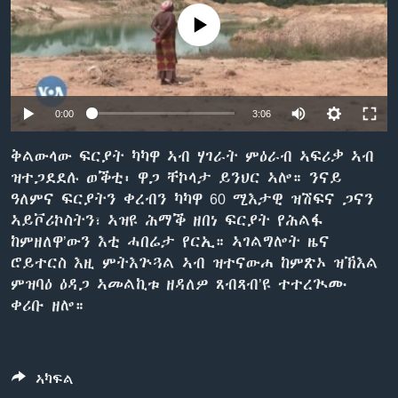
ቂሔ ጽልሚ
No media source currently available
ቋንቋታት
0:00
3:06
ቅልውላው ፍርያት ካካዋ ኣብ ሃገራት ምዕራብ ኣፍሪቃ ኣብ
ዝተጋደደሉ ወቕቲ፡ ዋጋ ቸኮላታ ይንህር ኣሎ። ንናይ
ዓለምና ፍርያትን ቀረብን ካካዋ 60 ሚእታዊ ዝሽፍና ጋናን
ኣይቮሪኮስትን፣ ኣዝዩ ሕማቕ ዘበነ ፍርያት የሕልፋ
ከምዘለዋ’ውን እቲ ሓበሬታ የርኢ። ኣገልግሎት ዜና
ሮይተርስ እዚ ምትእጕጓል ኣብ ዝተናውሐ ከምጽኦ ዝኽእል
ምዝባዕ ዕዳጋ ኣመልኪቱ ዘዳለዎ ጸብጻብ’ዩ ተተረጒሙ
ቀሪቡ ዘሎ።
ኣካፍል