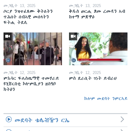
መጋቢት 13, 2025
መጋቢት 13, 2025
ሶርያ ንዝተፈጸሙ ቅትለትን
ቅዱስ ወርሒ ጾመ ረመዳን ኣብ
ጥሕሰት ሰብኣዊ መሰላትን
ከተማ ምጽዋዕ
ፍትሒ ትደሊ
መጋቢት 12, 2025
መጋቢት 12, 2025
ምእሳር ፍልስጤማዊ ተመሃራይ
ምስ ደራሲት ገነት ይብራህ
ዩኒቨርስቲ ኮሎምቢያን ዘስዓቦ
ክትዕን
ኩሎም መደባት ንምርኣይ
መደባት ቴሌቭዥን ርኤ