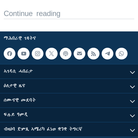
Continue reading
ማሕበራዊ ገጻትና
ኣገዳሲ ሓበሬታ
ዕለታዊ ዜና
ሰሙናዊ መደባት
ፍሉይ ዓምዲ
ብዛዕባ ድምጺ ኣሜሪካ ፈነወ ቋንቋ ትግርኛ