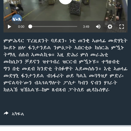
ቂሔ ጽልሚ
ቋንቋታት
0:00
3:49
ምምሕዳር ፕረዚደንት ባይደን፡ ነቲ ጠንቂ ኣወላፊ መድሃኒት
ኰይኑ ዘሎ ፋንታንይል ንምዕጋት ኣበርቲዑ ክሰርሕ ምዃኑ
ትማሊ ሰሉስ ኣመልኪቱ። እዚ ድሕሪ ምስ መራሕቲ
መክሲኮን ቻይናን ዝተገብረ ዝርርብ ምዃኑ’ዩ። ተዓዘብቲ
ግን በቲ መደብ ክንድቲ ትስፉዋት ኣይመስሉን። እቲ ኣወላፊ
መድሃኒ ፋንታንይል ብነፋሪት ወይ ካልእ መጓዓዝያ ምድሪ፡
ምናልባት’ውን ብኣገልግሎት ፖስታ ካብን ናብን ሃገራት
ክለኣኽ ዝኽእል’ዩ--ከም ጸብጻብ ፓትስይ ዉዳኩስዋራ
ኣካፍል