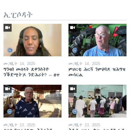
ኢፒሶዳት
መጋቢት 14, 2025
መጋቢት 14, 2025
ግንዛበ መሰላት ደቀንስትዮ
ምህርቲ ሕርሻ ንምዕባይ ዝሕግዝ
ንቕድሚት'ዶ ንድሕሪት? -- ዘተ
መሳርሒ
መጋቢት 13, 2025
መጋቢት 13, 2025