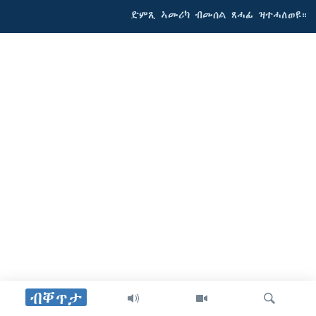
ድምጺ ኣመሪካ ብመሰል ጸሓፊ ዝተሓለወዩ።
ብቐጥታ