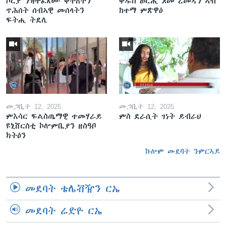
ሶርያ ንዝተፈጸሙ ቅትለትን
ቅዱስ ወርሒ ጾመ ረመዳን ኣብ
ጥሕሰት ሰብኣዊ መሰላትን
ከተማ ምጽዋዕ
ፍትሒ ትደሊ
መጋቢት 12, 2025
መጋቢት 12, 2025
ምእሳር ፍልስጤማዊ ተመሃራይ
ምስ ደራሲት ገነት ይብራህ
ዩኒቨርስቲ ኮሎምቢያን ዘስዓቦ
ክትዕን
ኩሎም መደባት ንምርኣይ
መደባት ቴሌቭዥን ርኤ
መደባት ሬድዮ ርኤ