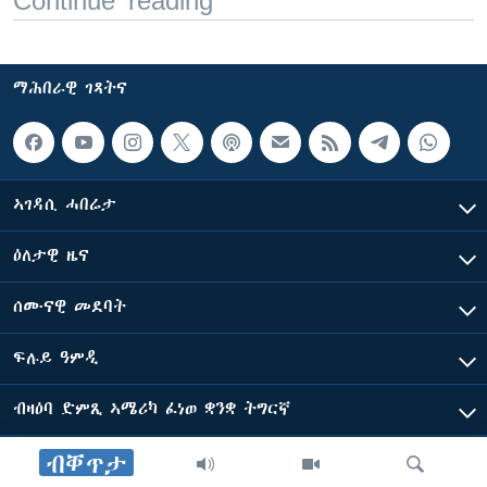
Continue reading
ማሕበራዊ ገጻትና
ኣገዳሲ ሓበሬታ
ዕለታዊ ዜና
ሰሙናዊ መደባት
ፍሉይ ዓምዲ
ብዛዕባ ድምጺ ኣሜሪካ ፈነወ ቋንቋ ትግርኛ
ብቐጥታ
ድምጺ ኣመሪካ ብመሰል ጸሓፊ ዝተሓለወዩ።