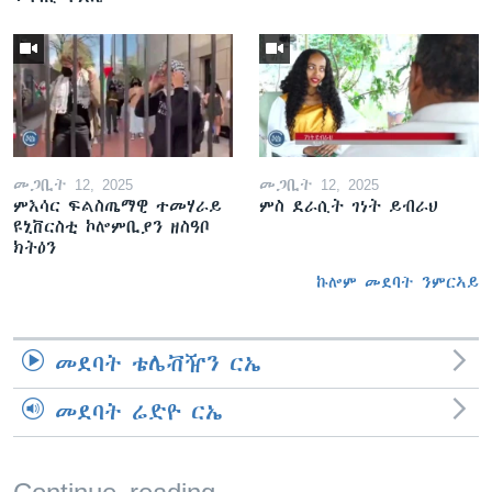
መጋቢት 12, 2025
መጋቢት 12, 2025
ምእሳር ፍልስጤማዊ ተመሃራይ
ምስ ደራሲት ገነት ይብራህ
ዩኒቨርስቲ ኮሎምቢያን ዘስዓቦ
ክትዕን
ኩሎም መደባት ንምርኣይ
መደባት ቴሌቭዥን ርኤ
መደባት ሬድዮ ርኤ