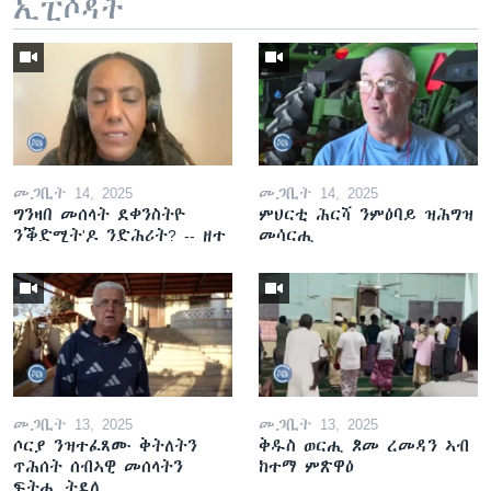
ኢፒሶዳት
መጋቢት 14, 2025
መጋቢት 14, 2025
ግንዛበ መሰላት ደቀንስትዮ
ምህርቲ ሕርሻ ንምዕባይ ዝሕግዝ
ንቕድሚት'ዶ ንድሕሪት? -- ዘተ
መሳርሒ
መጋቢት 13, 2025
መጋቢት 13, 2025
ሶርያ ንዝተፈጸሙ ቅትለትን
ቅዱስ ወርሒ ጾመ ረመዳን ኣብ
ጥሕሰት ሰብኣዊ መሰላትን
ከተማ ምጽዋዕ
ፍትሒ ትደሊ