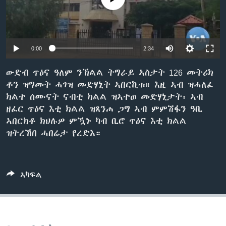
ቂሔ ጽልሚ
ቋንቋታት
0:00
2:34
ውድብ ጥዕና ዓለም ንኽልል ትግራይ ኣስታት 126 መትሪክ
ቶን ዝግመት ሓገዝ መድሃኒት ኣበርኪቱ። እዚ ኣብ ዝሓለፈ
ክልተ ሰሙናት ናብቲ ክልል ዝኣተወ መድሃኒታት፡ ኣብ
ዘፈር ጥዕና እቲ ክልል ዝጸንሐ ጋግ ኣብ ምምሽፋን ዓቢ
ኣበርክቶ ክህሉዎ ምዃኑ ካብ ቢሮ ጥዕና እቲ ክልል
ዝትረኸበ ሓበሬታ የረድእ።
ኣካፍል