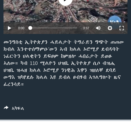
ቂሔ ጽልሚ
ቋንቋታት
0:00
3:37
መንግስቲ ኢትዮጵያን ሓይልታት ትግራይን ግጭት ጠጠው
ክብል እንተተሰማምዑ’ውን ኣብ ክልል ኦሮሚያ ደብዳባት
ነፈርትን ህልቂትን ይፍፀም ከምዘሎ ሓበሬታት ይወፁ
ኣለው። ካብ 110 ሚልዮን ህዝቢ ኢትዮጵያ ሲሶ ብዝሒ
ህዝቢ ዝሓዘ ክልል ኦሮሚያ ንነዊሕ እዋን ዝዘለቐ ደባይ
ውግእ ዝካየደሉ ክልል እዩ ይብል ፀብፃብ ኣገልግሎት ዜና
ፈረንሳይ።
ኣካፍል