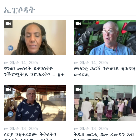
ኢፒሶዳት
መጋቢት 14, 2025
መጋቢት 14, 2025
ግንዛበ መሰላት ደቀንስትዮ
ምህርቲ ሕርሻ ንምዕባይ ዝሕግዝ
ንቕድሚት'ዶ ንድሕሪት? -- ዘተ
መሳርሒ
መጋቢት 13, 2025
መጋቢት 13, 2025
ሶርያ ንዝተፈጸሙ ቅትለትን
ቅዱስ ወርሒ ጾመ ረመዳን ኣብ