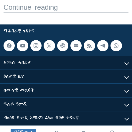
Continue reading
ማሕበራዊ ገጻትና
ኣገዳሲ ሓበሬታ
ዕለታዊ ዜና
ሰሙናዊ መደባት
ፍሉይ ዓምዲ
ብዛዕባ ድምጺ ኣሜሪካ ፈነወ ቋንቋ ትግርኛ