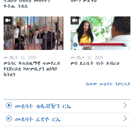
ጥሕሰት ሰብኣዊ መሰላትን
ከተማ ምጽዋዕ
ፍትሒ ትደሊ
መጋቢት 12, 2025
መጋቢት 12, 2025
ምእሳር ፍልስጤማዊ ተመሃራይ
ምስ ደራሲት ገነት ይብራህ
ዩኒቨርስቲ ኮሎምቢያን ዘስዓቦ
ክትዕን
ኩሎም መደባት ንምርኣይ
መደባት ቴሌቭዥን ርኤ
መደባት ሬድዮ ርኤ