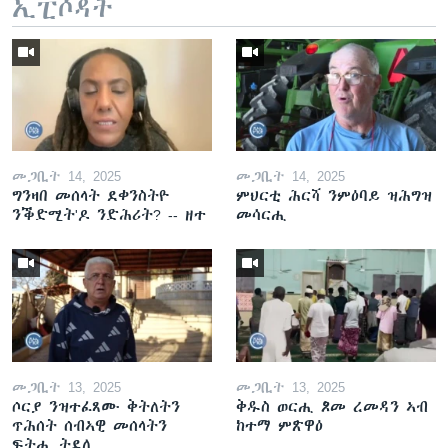
ኢፒሶዳት
መጋቢት 14, 2025
መጋቢት 14, 2025
ግንዛበ መሰላት ደቀንስትዮ
ምህርቲ ሕርሻ ንምዕባይ ዝሕግዝ
ንቕድሚት'ዶ ንድሕሪት? -- ዘተ
መሳርሒ
መጋቢት 13, 2025
መጋቢት 13, 2025
ሶርያ ንዝተፈጸሙ ቅትለትን
ቅዱስ ወርሒ ጾመ ረመዳን ኣብ
ጥሕሰት ሰብኣዊ መሰላትን
ከተማ ምጽዋዕ
ፍትሒ ትደሊ