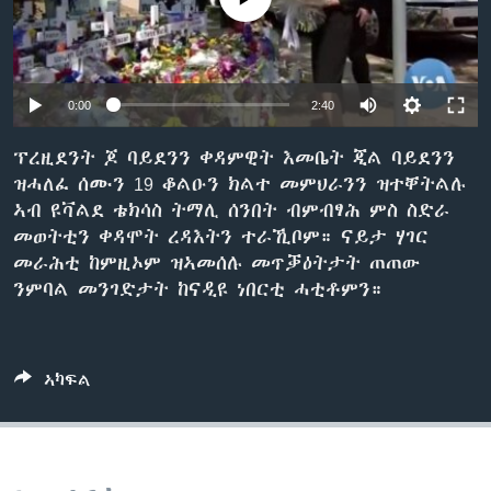
ቂሔ ጽልሚ
ቋንቋታት
0:00
2:40
ፕረዚደንት ጆ ባይደንን ቀዳምዊት እመቤት ጂል ባይደንን
ዝሓለፈ ሰሙን 19 ቆልዑን ክልተ መምህራንን ዝተቐትልሉ
ኣብ ዩቫልደ ቴክሳስ ትማሊ ሰንበት ብምብፃሕ ምስ ስድራ
መወትቲን ቀዳሞት ረዳእትን ተራኺቦም። ናይታ ሃገር
መራሕቲ ከምዚኦም ዝኣመሰሉ መጥቓዕትታት ጠጠው
ንምባል መንገድታት ከናዲዩ ነበርቲ ሓቲቶምን።
ኣካፍል