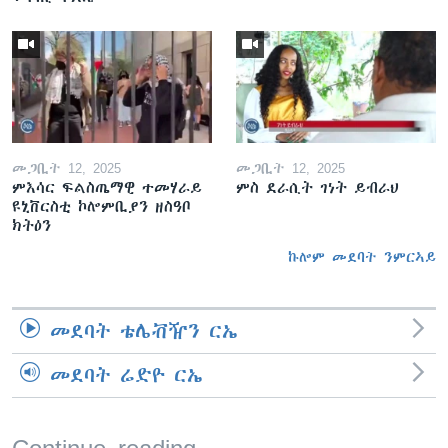
መጋቢት 12, 2025
መጋቢት 12, 2025
ምእሳር ፍልስጤማዊ ተመሃራይ
ምስ ደራሲት ገነት ይብራህ
ዩኒቨርስቲ ኮሎምቢያን ዘስዓቦ
ክትዕን
ኩሎም መደባት ንምርኣይ
መደባት ቴሌቭዥን ርኤ
መደባት ሬድዮ ርኤ