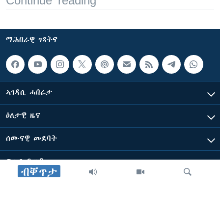
Continue reading
ማሕበራዊ ገጻትና
ኣገዳሲ ሓበሬታ
ዕለታዊ ዜና
ሰሙናዊ መደባት
ፍሉይ ዓምዲ
ብቐጥታ
ብዛዕባ ድምጺ ኣሜሪካ ፈነወ ቋንቋ ትግርኛ
ድምጺ ኣመሪካ ብመሰል ጸሓፊ ዝተሓለወዩ።