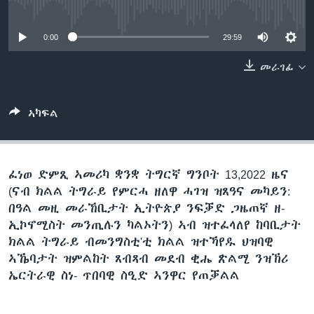
No media source currently available
ቂሔ ጽልሚ
ቋንቋታት
0:00
29:59
መራገፊ
ኣካፍል
ፈነወ ድምጺ ኣመሪካ ቋንቋ ትግርኛ ግንቦት 13,2022 ዜና
(ናብ ክልል ትግራይ የምርሓ ዘለዋ ሓገዝ ዝጸዓና መካይን:
በዓል መዚ መራኸቢታት ኢትዮጵያ ንፍቓድ ጋዜጠኛ ዘ-
ኢኮኖሚስት መንጢሉን ካልኦትን) ኣብ ዝተፈላለየ ከባቢታት
ክልል ትግራይ ብመንግስቲ'ቲ ክልል ዝተኻየዱ ህዝባዊ
ኣኼባታት ዝምልከት ጸብጻብ መደብ ቂሔ ጽልሚ ንዝኽሪ
ኤርትራዊ ስነ- ጥበባዊ ስዒድ ኣንዋር የጠቓልል