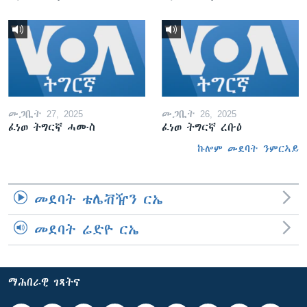
መጋቢት 27, 2025
መጋቢት 26, 2025
ፈነወ ትግርኛ ሓሙስ
ፈነወ ትግርኛ ረቡዕ
ኩሎም መደባት ንምርኣይ
መደባት ቴሌቭዥን ርኤ
መደባት ሬድዮ ርኤ
ማሕበራዊ ገጻትና