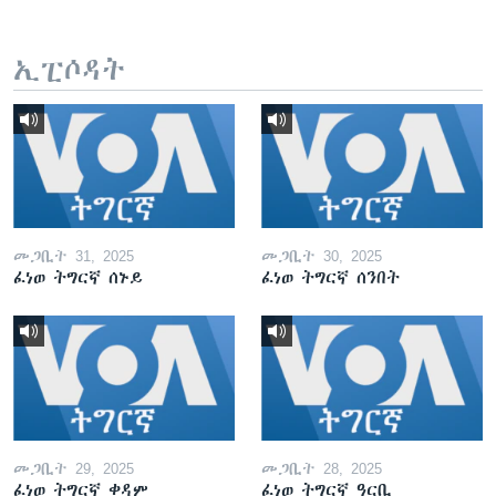
ኢፒሶዳት
መጋቢት 31, 2025
መጋቢት 30, 2025
ፈነወ ትግርኛ ሰኑይ
ፈነወ ትግርኛ ሰንበት
መጋቢት 29, 2025
መጋቢት 28, 2025
ፈነወ ትግርኛ ቀዳም
ፈነወ ትግርኛ ዓርቢ