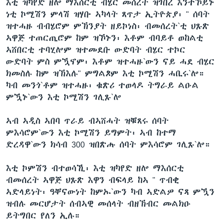
እቲ ዝካየድ ዘሎ ማእሰርቲ ብሄር መሰረት ዝገበረ እንተኾይኑ
ነቲ ኮሚሽን ምላሽ ዝሃቡ ኣካላት ጸጥታ ኢትዮጵያ፡ " ሰባት
ዝተሓዙ ብብሄሮም ምኽንያት ዘይኮነስ፡ ብመሰረት`ቲ ህጹጽ
ኣዋጅ ተጠርጢሮም ከም ዝኾኑን፡ እቶም ብባይቶ ወከልቲ
ኣሸበርቲ ተባሂሎም ዝተመደቡ ውድባት ብሄር ተኮር
ውድባት ምስ ምዃኖም፡ እቶም ዝተሓዙ`ውን ናይ ሓደ ብሄር
ክመስሉ ከም ዝኽእሉ" ምግልጾም እቲ ኮሚሽን ሓቢሩ`ሎ።
ካብ መንጎ`ቶም ዝተሓዙ፡ ቁጽሪ ተወላዶ ትግራይ ልዑል
ምዃኑ`ውን እቲ ኮሚሽን ገሊጹ`ሎ
ኣብ ኣዲስ ኣበባ ጥራይ ብኣሸሓት ዝቑጸሩ ሰባት
ምእሳሮም`ውን እቲ ኮሚሽን ይግምት፡ ኣብ ከተማ
ድረዳዋ`ውን ክሳብ 300 ዝበጽሑ ሰባት ምእሳሮም ገሊጹ`ሎ።
እቲ ኮምሽን ብተወሳኺ፡ እቲ ዝካየድ ዘሎ ማእሰርቲ
ብመሰረት ኣዋጅ ህጹጽ እዋን ብፍላይ ከኣ " ጥብቂ
ኣድላይነት፡ ዓቐናውነት ከምኡ`ውን ካብ ኣድልዎ ናጻ ምዃን
ዝብሉ መርሆታት ሰብኣዊ መሰላት ብዘኽብር መልክዑ
ይትግበር የለን ኢሉ።