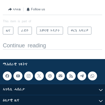
ኣካፍል
Follow us
This item is part of
ዜና
ራድዮ
እዋናዊ ጉዳያት
ቀርኒ ኣፍሪቃ
Continue reading
ማሕበራዊ ገጻትና
ኣገዳሲ ሓበሬታ
ዕለታዊ ዜና