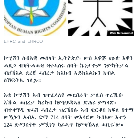
ቂሔ ጽልሚ
ቋንቋታት
EHRC and EHRCO
ኮሚሽን ሰብኣዊ መሰላት ኢትዮጵያ፡ ምስ ኣዋጅ ህጹጽ እዋን
ሓደጋ ብዝትሓሓዝ ዝተኣሰሩ ሰባት ኩነታቶም ንምክትታል
ብዘኽእል ደረጃ ሓበረታ ክእክብ ኣይክእልኩን ክብል
ስኽፍትኡ ገሊጹ።
እቲ ኮሚሽን ኣብ ዝተፈላለዩ መደበራት ፖሊስ ተረኺቡ
እኹል ሓበረታ ክረክብ ከምዘይክኣለ ድሕሪ ምግላጽ፡
ብተዛማዲ ዝሓሸ ሓበረታ ዝረኸበሉ ኣብ ቂርቆስ ክፍለ ከተማ
ምዃኑን ኣብኡ ድማ 714 ሰባት ምእሳሮም ካብኦም እተን
124 ደቀንስትዮ ምዃነን ክፈልጥ ከምዝኽኣለ ሓቢሩ`ሎ።