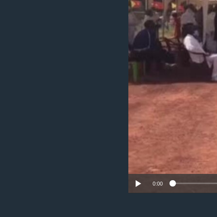
ቂሔ ጽልሚ
0:00