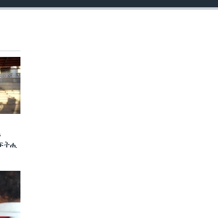
ን
 ፍትሒ