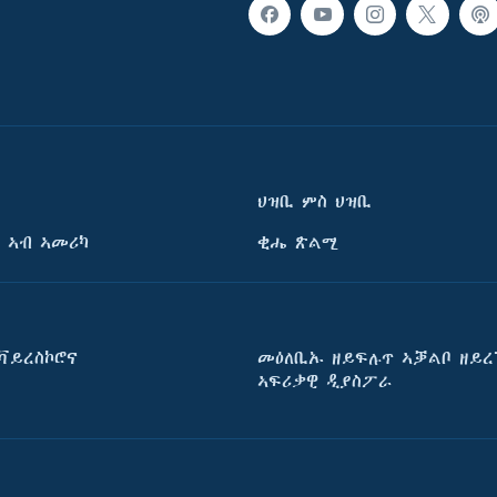
ህዝቢ ምስ ህዝቢ
 ኣብ ኣመሪካ
ቂሔ ጽልሚ
ቫይረስኮሮና
መዕለቢኡ ዘይፍሉጥ ኣቓልቦ ዘይረ
ኣፍሪቃዊ ዲያስፖራ