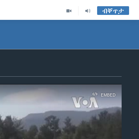
ብቐጥታ
EMBED