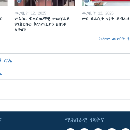
መጋቢት 12, 2025
መጋቢት 12, 2025
ብ
ምእሳር ፍልስጤማዊ ተመሃራይ
ምስ ደራሲት ገነት ይብራህ
ዩኒቨርስቲ ኮሎምቢያን ዘስዓቦ
ክትዕን
ኩሎም መደባት ን
 ርኤ
ኤ
ና
ማሕበራዊ ገጻትና