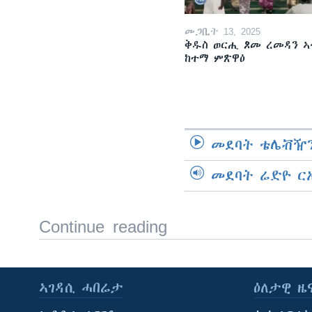
መጋቢት 13, 2025
ቅዱስ ወርሒ ጾመ ረመዳን ኣ
ከተማ ምጽዋዕ
መደባት ቴሌቭዥን
መደባት ሬድዮ ር
Continue reading
ኣገዳሲ ሓበሬታ
ዕለታዊ ዜ