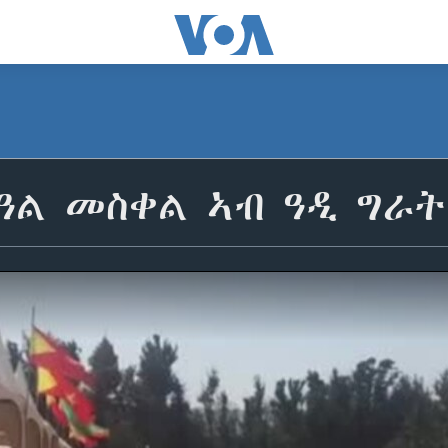
በዓል መስቀል ኣብ ዓዲ ግራት