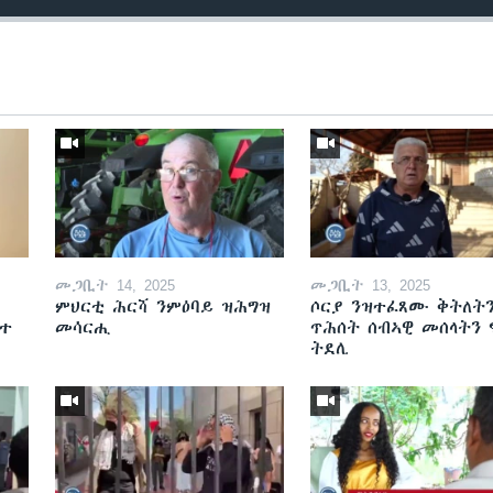
መጋቢት 14, 2025
መጋቢት 13, 2025
ምህርቲ ሕርሻ ንምዕባይ ዝሕግዝ
ሶርያ ንዝተፈጸሙ ቅትለት
ዘተ
መሳርሒ
ጥሕሰት ሰብኣዊ መሰላትን
ትደሊ