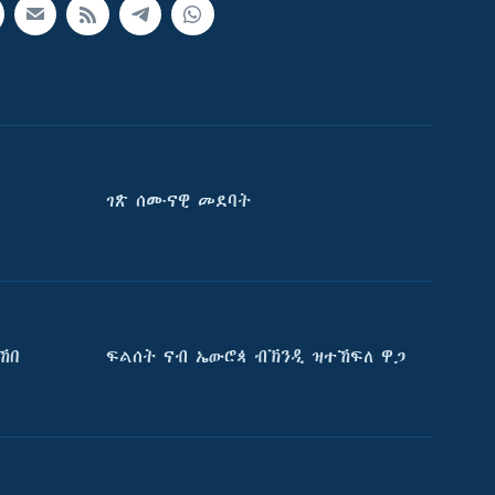
ገጽ ሰሙናዊ መደባት
ኸበ
ፍልሰት ናብ ኤውሮጳ ብኽንዲ ዝተኸፍለ ዋጋ