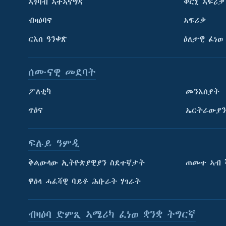
ኣገባብ ኣተኣናግዳ
ቀርኒ ኣፍሪቃ
ብዛዕባና
ኣፍሪቃ
ርእሰ ዓንቀጽ
ዕለታዊ ፈነወ
ሰሙናዊ መደባት
ፖለቲካ
መንእሰያት
ጥዕና
ኤርትራውያን
ፍሉይ ዓምዲ
ትምህርቲ እንግሊዝኛ
ቅልውላው ኢትዮጵያዊያን ስደተኛታት
ጠመተ ኣብ 
ማሕበራዊ ገጻትና
ዋዕላ ሓፈሻዊ ባይቶ ሕቡራት ሃገራት
ብዛዕባ ድምጺ ኣሜሪካ ፈነወ ቋንቋ ትግርኛ