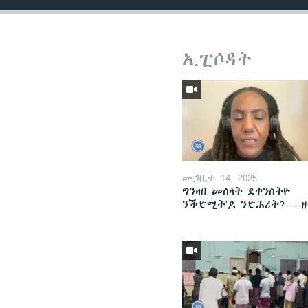
ኢፒሶዳት
መጋቢት 14, 2025
ግንዛበ መሰላት ደቀንስትዮ
ንቕድሚት'ዶ ንድሕሪት? -- 