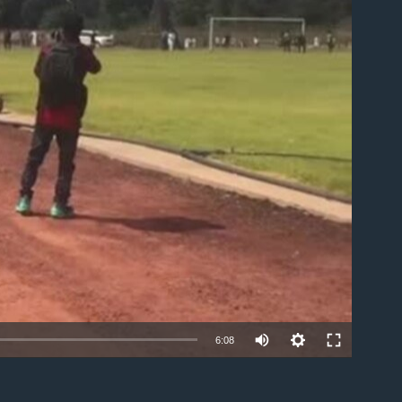
able
6:08
EMBED