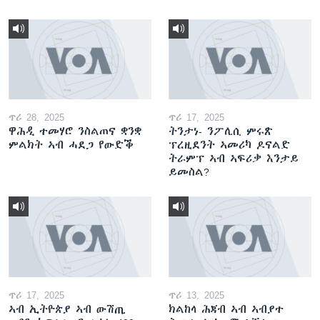
ጥሪ 28, 2025
ጥሪ 17, 2025
ዋሕዲ ተመሃሮ ንስልጠና ቋንቋ
ትንታነ- ንፖሊሲ ምሩጽ
ምልክት ኣብ ሓደጋ የውድቕ
ፕረዚደንት ኣመሪካ ዶናልድ
ትራምፕ ኣብ ኣፍሪቃ እንታይ
ይመስል?
ጥሪ 17, 2025
ጥሪ 13, 2025
ኣብ ኢትዮጵያ ኣብ ውሽጢ
ክልከላ ሕጃብ ኣብ ኣብያተ