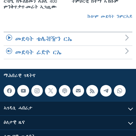
ርብዒ ክፍለዘመን ልዕሊ 400
ትምህርቲ ከተማ ኣኽሱም
ምንቅጥቃጥ-መሬት ኣጋጢሙ
ኩሎም መደባት ንምርኣይ
መደባት ቴሌቭዥን ርኤ
መደባት ሬድዮ ርኤ
ማሕበራዊ ገጻትና
ኣገዳሲ ሓበሬታ
ዕለታዊ ዜና