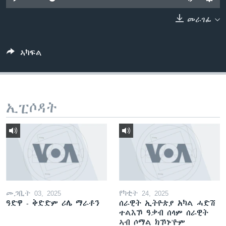
ቂሔ ጽልሚ
ቋንቋታት
መራገፊ
ኣካፍል
ኢፒሶዳት
መጋቢት 03, 2025
የካቲት 24, 2025
ዓድዋ - ቅድድም ሪሌ ማራቶን
ሰራዊት ኢትዮጵያ አካል ሓድሽ
ተልእኾ ዓቃብ ሰላም ሰራዊት
ኣብ ሶማል ክኾኑ'ዮም