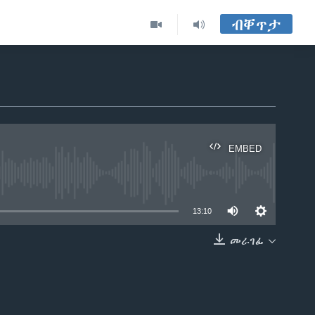
ብቐጥታ
EMBED
able
13:10
መራገፊ
EMBED