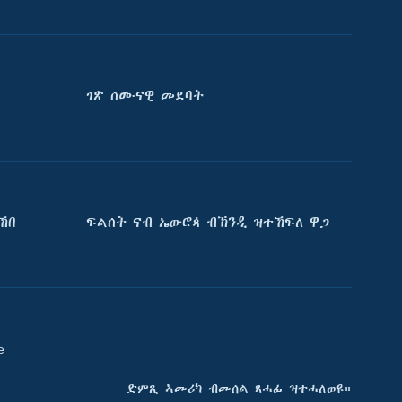
ገጽ ሰሙናዊ መደባት
ኸበ
ፍልሰት ናብ ኤውሮጳ ብኽንዲ ዝተኸፍለ ዋጋ
e
ድምጺ ኣመሪካ ብመሰል ጸሓፊ ዝተሓለወዩ።