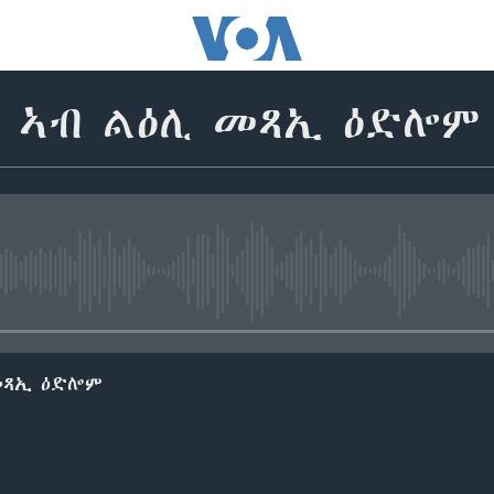
ሩ ኣብ ልዕሊ መጻኢ ዕድሎም
No media source currently avail
መጻኢ ዕድሎም