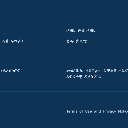
ህዝቢ ምስ ህዝቢ
 ኣብ ኣመሪካ
ቂሔ ጽልሚ
ቫይረስኮሮና
መዕለቢኡ ዘይፍሉጥ ኣቓልቦ ዘይረ
ኣፍሪቃዊ ዲያስፖራ
Terms of Use and Privacy Notic