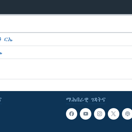
 ርኤ
ኤ
ና
ማሕበራዊ ገጻትና