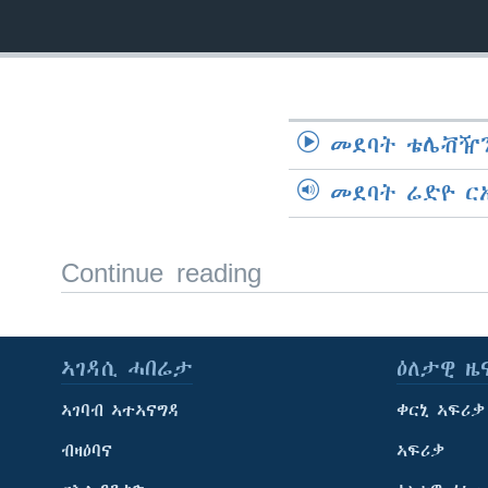
ቂሔ ጽልሚ
መደባት ቴሌቭዥን
መደባት ሬድዮ ር
Continue reading
ኣገዳሲ ሓበሬታ
ዕለታዊ ዜ
ኣገባብ ኣተኣናግዳ
ቀርኒ ኣፍሪቃ
ብዛዕባና
ኣፍሪቃ