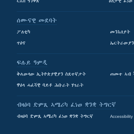
ርእሰ ዓንቀጽ
ዕለታዊ ፈነወ
ሰሙናዊ መደባት
ፖለቲካ
መንእሰያት
ጥዕና
ኤርትራውያን
ፍሉይ ዓምዲ
ትምህርቲ እንግሊዝኛ
ቅልውላው ኢትዮጵያዊያን ስደተኛታት
ጠመተ ኣብ 
ማሕበራዊ ገጻትና
ዋዕላ ሓፈሻዊ ባይቶ ሕቡራት ሃገራት
ብዛዕባ ድምጺ ኣሜሪካ ፈነወ ቋንቋ ትግርኛ
ብዛዕባ ድምጺ ኣሜሪካ ፈነወ ቋንቋ ትግርኛ
Accessibility
ቋንቋታት