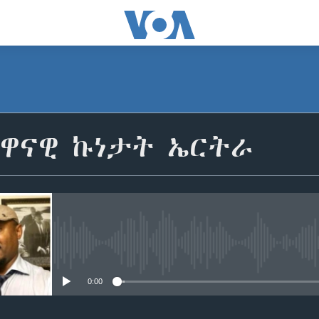
እዋናዊ ኩነታት ኤርትራ
No media source currently avail
0:00