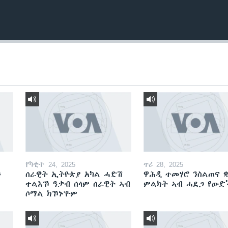
የካቲት 24, 2025
ጥሪ 28, 2025
ን
ሰራዊት ኢትዮጵያ አካል ሓድሽ
ዋሕዲ ተመሃሮ ንስልጠና ቋ
ተልእኾ ዓቃብ ሰላም ሰራዊት ኣብ
ምልክት ኣብ ሓደጋ የው
ሶማል ክኾኑ'ዮም