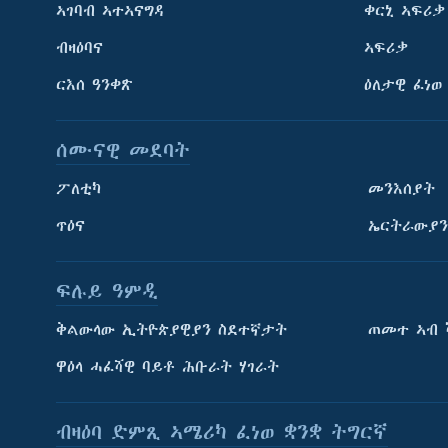
ኣገባብ ኣተኣናግዳ
ቀርኒ ኣፍሪቃ
ብዛዕባና
ኣፍሪቃ
ርእሰ ዓንቀጽ
ዕለታዊ ፈነወ
ሰሙናዊ መደባት
ፖለቲካ
መንእሰያት
ጥዕና
ኤርትራውያን
ፍሉይ ዓምዲ
ትምህርቲ እንግሊዝኛ
ቅልውላው ኢትዮጵያዊያን ስደተኛታት
ጠመተ ኣብ 
ማሕበራዊ ገጻትና
ዋዕላ ሓፈሻዊ ባይቶ ሕቡራት ሃገራት
ብዛዕባ ድምጺ ኣሜሪካ ፈነወ ቋንቋ ትግርኛ