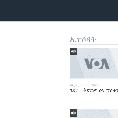
ቂሔ ጽልሚ
ኢፒሶዳት
መጋቢት 03, 2025
ዓድዋ - ቅድድም ሪሌ ማራቶ