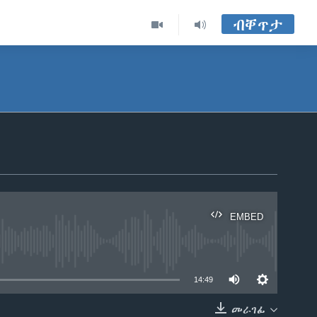
ብቐጥታ
EMBED
able
14:49
መራገፊ