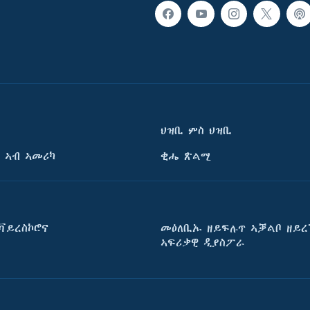
ህዝቢ ምስ ህዝቢ
 ኣብ ኣመሪካ
ቂሔ ጽልሚ
ቫይረስኮሮና
መዕለቢኡ ዘይፍሉጥ ኣቓልቦ ዘይረ
ኣፍሪቃዊ ዲያስፖራ