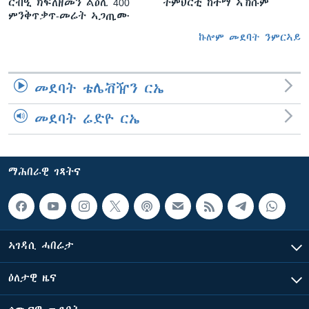
ርብዒ ክፍለዘመን ልዕሊ 400
ትምህርቲ ከተማ ኣኽሱም
ምንቅጥቃጥ-መሬት ኣጋጢሙ
ኩሎም መደባት ንምርኣይ
መደባት ቴሌቭዥን ርኤ
መደባት ሬድዮ ርኤ
ማሕበራዊ ገጻትና
ኣገዳሲ ሓበሬታ
ዕለታዊ ዜና