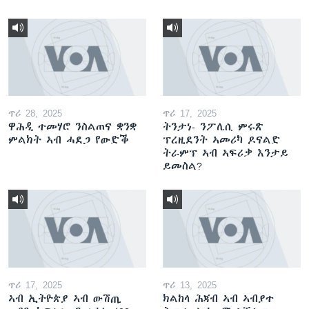
ጥሪ 28, 2025
ጥሪ 17, 2025
ዋሕዲ ተመሃሮ ንስልጠና ቋንቋ
ትንታነ- ንፖሊሲ ምሩጽ
ምልክት ኣብ ሓደጋ የውድቕ
ፕረዚደንት ኣመሪካ ዶናልድ
ትራምፕ ኣብ ኣፍሪቃ እንታይ
ይመስል?
ጥሪ 17, 2025
ጥሪ 13, 2025
ኣብ ኢትዮጵያ ኣብ ውሽጢ
ክልከላ ሕጃብ ኣብ ኣብያተ