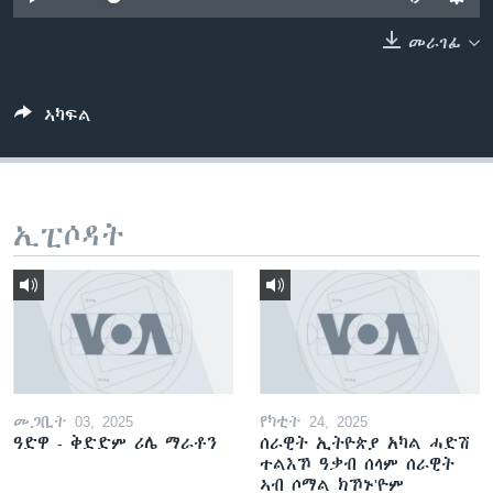
ቂሔ ጽልሚ
ቋንቋታት
መራገፊ
ኣካፍል
ኢፒሶዳት
መጋቢት 03, 2025
የካቲት 24, 2025
ዓድዋ - ቅድድም ሪሌ ማራቶን
ሰራዊት ኢትዮጵያ አካል ሓድሽ
ተልእኾ ዓቃብ ሰላም ሰራዊት
ኣብ ሶማል ክኾኑ'ዮም