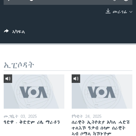
ቂሔ ጽልሚ
ቋንቋታት
መራገፊ
ኣካፍል
ኢፒሶዳት
መጋቢት 03, 2025
የካቲት 24, 2025
ዓድዋ - ቅድድም ሪሌ ማራቶን
ሰራዊት ኢትዮጵያ አካል ሓድሽ
ተልእኾ ዓቃብ ሰላም ሰራዊት
ኣብ ሶማል ክኾኑ'ዮም