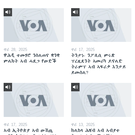
ጥሪ 28, 2025
ጥሪ 17, 2025
ዋሕዲ ተመሃሮ ንስልጠና ቋንቋ
ትንታነ- ንፖሊሲ ምሩጽ
ምልክት ኣብ ሓደጋ የውድቕ
ፕረዚደንት ኣመሪካ ዶናልድ
ትራምፕ ኣብ ኣፍሪቃ እንታይ
ይመስል?
ጥሪ 17, 2025
ጥሪ 13, 2025
ኣብ ኢትዮጵያ ኣብ ውሽጢ
ክልከላ ሕጃብ ኣብ ኣብያተ