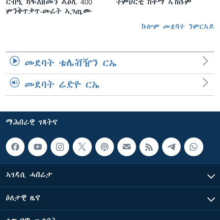
ርብዒ ክፍለዘመን ልዕሊ 400
ትምህርቲ ከተማ ኣኽሱም
ምንቅጥቃጥ-መሬት ኣጋጢሙ
ኩሎም መደባት ንምርኣይ
መደባት ቴሌቭዥን ርኤ
መደባት ሬድዮ ርኤ
ማሕበራዊ ገጻትና
ኣገዳሲ ሓበሬታ
ዕለታዊ ዜና