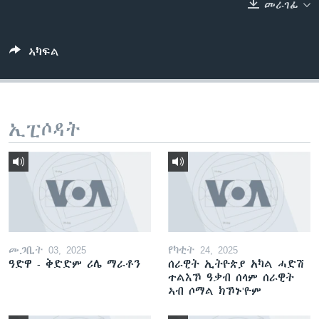
መራገፊ
ቂሔ ጽልሚ
ቋንቋታት
ኣካፍል
ኢፒሶዳት
መጋቢት 03, 2025
የካቲት 24, 2025
ዓድዋ - ቅድድም ሪሌ ማራቶን
ሰራዊት ኢትዮጵያ አካል ሓድሽ
ተልእኾ ዓቃብ ሰላም ሰራዊት
ኣብ ሶማል ክኾኑ'ዮም