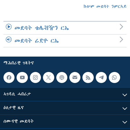
ኩሎም መደባት ንምርኣይ
መደባት ቴሌቭዥን ርኤ
መደባት ሬድዮ ርኤ
ማሕበራዊ ገጻትና
ኣገዳሲ ሓበሬታ
ዕለታዊ ዜና
ሰሙናዊ መደባት