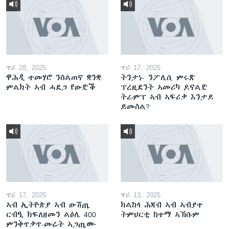
ጥሪ 28, 2025
ጥሪ 17, 2025
ዋሕዲ ተመሃሮ ንስልጠና ቋንቋ
ትንታነ- ንፖሊሲ ምሩጽ
ምልክት ኣብ ሓደጋ የውድቕ
ፕረዚደንት ኣመሪካ ዶናልድ
ትራምፕ ኣብ ኣፍሪቃ እንታይ
ይመስል?
ጥሪ 17, 2025
ጥሪ 13, 2025
ኣብ ኢትዮጵያ ኣብ ውሽጢ
ክልከላ ሕጃብ ኣብ ኣብያተ
ርብዒ ክፍለዘመን ልዕሊ 400
ትምህርቲ ከተማ ኣኽሱም
ምንቅጥቃጥ-መሬት ኣጋጢሙ