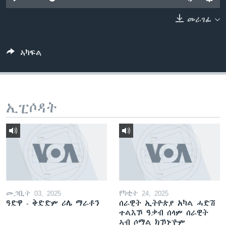
ቂሔ ጽልሚ
ቋንቋታት
መራገፊ
ኣካፍል
ኢፒሶዳት
መጋቢት 03, 2025
የካቲት 24, 2025
ዓድዋ - ቅድድም ሪሌ ማራቶን
ሰራዊት ኢትዮጵያ አካል ሓድሽ
ተልእኾ ዓቃብ ሰላም ሰራዊት
ኣብ ሶማል ክኾኑ'ዮም