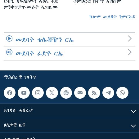
ርብዒ ክፍለዘመን ልዕሊ 400
ትምህርቲ ከተማ ኣኽሱም
ምንቅጥቃጥ-መሬት ኣጋጢሙ
ኩሎም መደባት ንምርኣይ
መደባት ቴሌቭዥን ርኤ
መደባት ሬድዮ ርኤ
ማሕበራዊ ገጻትና
ኣገዳሲ ሓበሬታ
ዕለታዊ ዜና