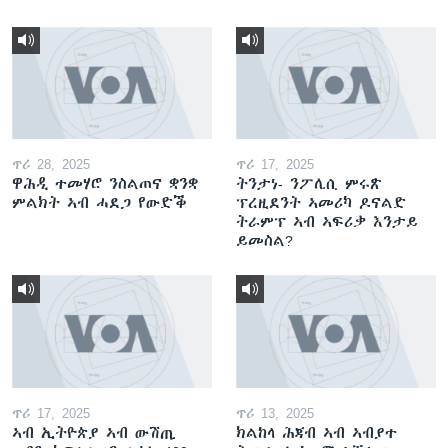
ጥሪ 28, 2025
ጥሪ 17, 2025
ዋሕዲ ተመሃሮ ንስልጠና ቋንቋ
ትንታነ- ንፖሊሲ ምሩጽ
ምልክት ኣብ ሓደጋ የውድቕ
ፕረዚደንት ኣመሪካ ዶናልድ
ትራምፕ ኣብ ኣፍሪቃ እንታይ
ይመስል?
ጥሪ 17, 2025
ጥሪ 13, 2025
ኣብ ኢትዮጵያ ኣብ ውሽጢ
ክልከላ ሕጃብ ኣብ ኣብያተ