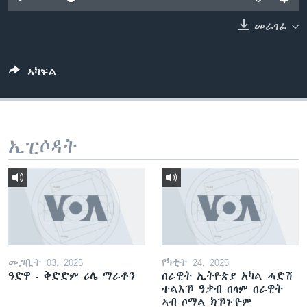
ቂሔ ጽልሚ
ቋንቋታት
መራገፊ
ኣካፍል
ኢፒሶዳት
መጋቢት 03, 2025
የካቲት 24, 2025
ዓድዋ - ቅድድም ሪሌ ማራቶን
ሰራዊት ኢትዮጵያ አካል ሓድሽ
ተልእኾ ዓቃብ ሰላም ሰራዊት
ኣብ ሶማል ክኾኑ'ዮም