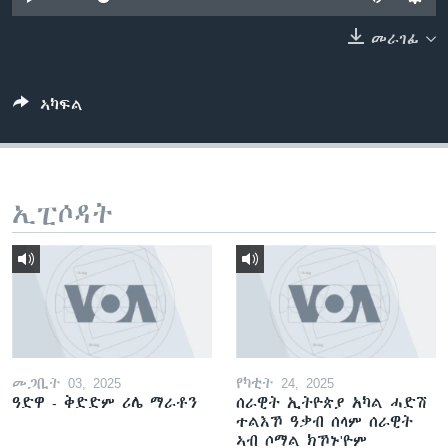
ቂሔ ጽልሚ
ቋንቋታት
መራገፊ
ኣካፍል
ኢፒሶዳት
መጋቢት 03, 2025
የካቲት 24, 2025
ዓድዋ - ቅድድም ሪሌ ማራቶን
ሰራዊት ኢትዮጵያ አካል ሓድሽ
ተልእኾ ዓቃብ ሰላም ሰራዊት
ኣብ ሶማል ክኾኑ'ዮም