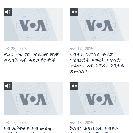
ጥሪ 28, 2025
ጥሪ 17, 2025
ዋሕዲ ተመሃሮ ንስልጠና ቋንቋ
ትንታነ- ንፖሊሲ ምሩጽ
ምልክት ኣብ ሓደጋ የውድቕ
ፕረዚደንት ኣመሪካ ዶናልድ
ትራምፕ ኣብ ኣፍሪቃ እንታይ
ይመስል?
ጥሪ 17, 2025
ጥሪ 13, 2025
ኣብ ኢትዮጵያ ኣብ ውሽጢ
ክልከላ ሕጃብ ኣብ ኣብያተ