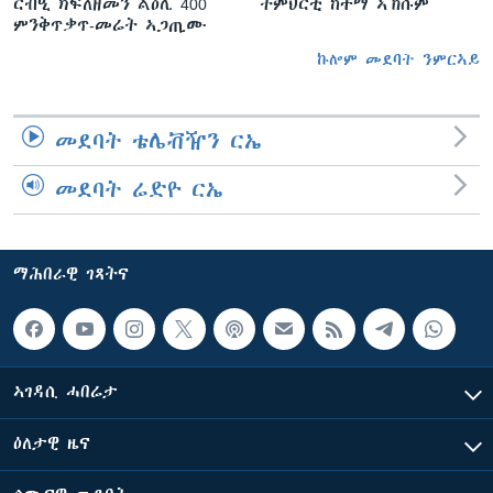
ርብዒ ክፍለዘመን ልዕሊ 400
ትምህርቲ ከተማ ኣኽሱም
ምንቅጥቃጥ-መሬት ኣጋጢሙ
ኩሎም መደባት ንምርኣይ
መደባት ቴሌቭዥን ርኤ
መደባት ሬድዮ ርኤ
ማሕበራዊ ገጻትና
ኣገዳሲ ሓበሬታ
ዕለታዊ ዜና