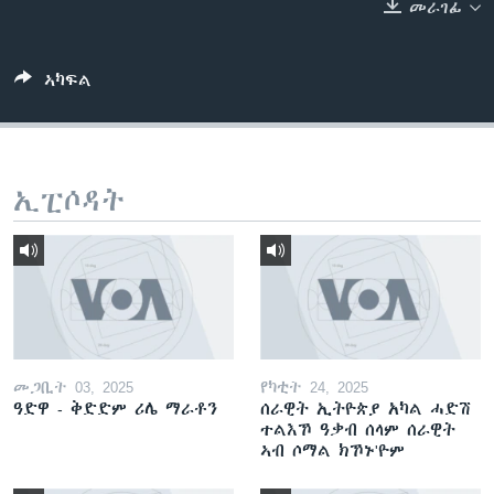
መራገፊ
ቂሔ ጽልሚ
ቋንቋታት
ኣካፍል
ኢፒሶዳት
መጋቢት 03, 2025
የካቲት 24, 2025
ዓድዋ - ቅድድም ሪሌ ማራቶን
ሰራዊት ኢትዮጵያ አካል ሓድሽ
ተልእኾ ዓቃብ ሰላም ሰራዊት
ኣብ ሶማል ክኾኑ'ዮም