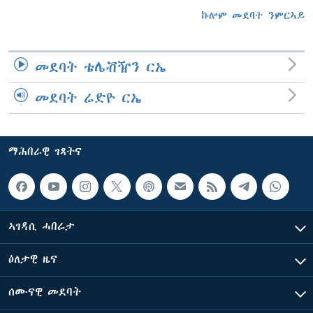
ኩሎም መደባት ንምርኣይ
መደባት ቴሌቭዥን ርኤ
መደባት ሬድዮ ርኤ
ማሕበራዊ ገጻትና
ኣገዳሲ ሓበሬታ
ዕለታዊ ዜና
ሰሙናዊ መደባት