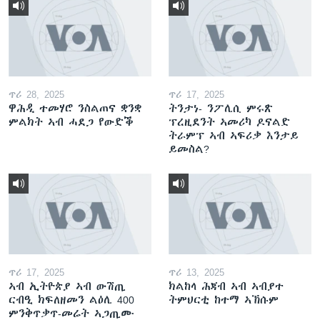
ጥሪ 28, 2025
ጥሪ 17, 2025
ዋሕዲ ተመሃሮ ንስልጠና ቋንቋ
ትንታነ- ንፖሊሲ ምሩጽ
ምልክት ኣብ ሓደጋ የውድቕ
ፕረዚደንት ኣመሪካ ዶናልድ
ትራምፕ ኣብ ኣፍሪቃ እንታይ
ይመስል?
ጥሪ 17, 2025
ጥሪ 13, 2025
ኣብ ኢትዮጵያ ኣብ ውሽጢ
ክልከላ ሕጃብ ኣብ ኣብያተ
ርብዒ ክፍለዘመን ልዕሊ 400
ትምህርቲ ከተማ ኣኽሱም
ምንቅጥቃጥ-መሬት ኣጋጢሙ