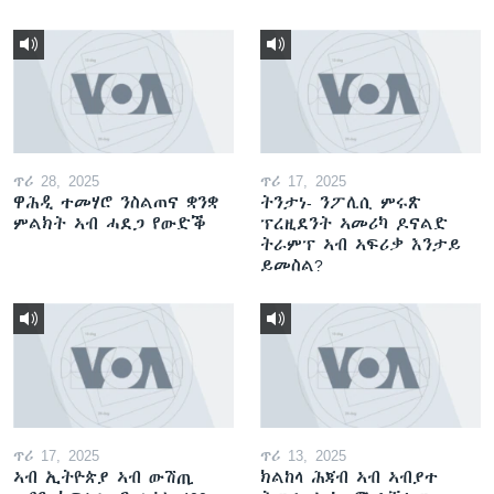
ጥሪ 28, 2025
ጥሪ 17, 2025
ዋሕዲ ተመሃሮ ንስልጠና ቋንቋ
ትንታነ- ንፖሊሲ ምሩጽ
ምልክት ኣብ ሓደጋ የውድቕ
ፕረዚደንት ኣመሪካ ዶናልድ
ትራምፕ ኣብ ኣፍሪቃ እንታይ
ይመስል?
ጥሪ 17, 2025
ጥሪ 13, 2025
ኣብ ኢትዮጵያ ኣብ ውሽጢ
ክልከላ ሕጃብ ኣብ ኣብያተ