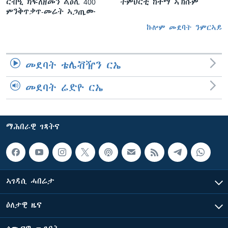
ርብዒ ክፍለዘመን ልዕሊ 400
ትምህርቲ ከተማ ኣኽሱም
ምንቅጥቃጥ-መሬት ኣጋጢሙ
ኩሎም መደባት ንምርኣይ
መደባት ቴሌቭዥን ርኤ
መደባት ሬድዮ ርኤ
ማሕበራዊ ገጻትና
ኣገዳሲ ሓበሬታ
ዕለታዊ ዜና