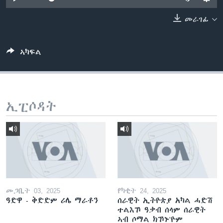
ቂሔ ጽልሚ
ቋንቋታት
መራገፊ
ኣካፍል
ኢፒሶዳት
መጋቢት 03, 2025
የካቲት 24, 2025
ዓድዋ - ቅድድም ሪሌ ማራቶን
ሰራዊት ኢትዮጵያ አካል ሓድሽ
ተልእኾ ዓቃብ ሰላም ሰራዊት
ኣብ ሶማል ክኾኑ'ዮም