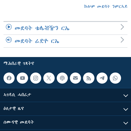
ኩሎም መደባት ንምርኣይ
መደባት ቴሌቭዥን ርኤ
መደባት ሬድዮ ርኤ
ማሕበራዊ ገጻትና
ኣገዳሲ ሓበሬታ
ዕለታዊ ዜና
ሰሙናዊ መደባት