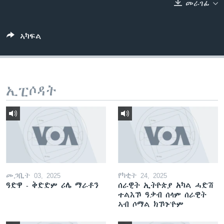
መራገፊ
ቂሔ ጽልሚ
ቋንቋታት
ኣካፍል
ኢፒሶዳት
መጋቢት 03, 2025
የካቲት 24, 2025
ዓድዋ - ቅድድም ሪሌ ማራቶን
ሰራዊት ኢትዮጵያ አካል ሓድሽ
ተልእኾ ዓቃብ ሰላም ሰራዊት
ኣብ ሶማል ክኾኑ'ዮም