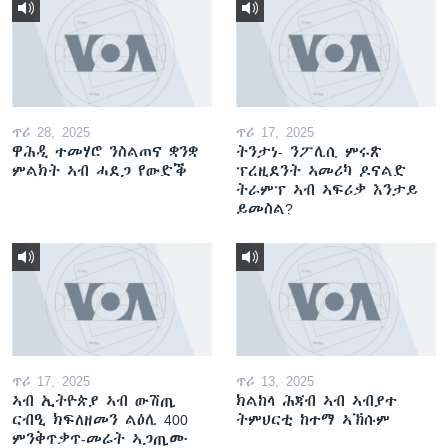
ጥሪ 28, 2025
ጥሪ 17, 2025
ዋሕዲ ተመሃሮ ንስልጠና ቋንቋ
ትንታነ- ንፖሊሲ ምሩጽ
ምልክት ኣብ ሓደጋ የውድቕ
ፕረዚደንት ኣመሪካ ዶናልድ
ትራምፕ ኣብ ኣፍሪቃ እንታይ
ይመስል?
ጥሪ 17, 2025
ጥሪ 13, 2025
ኣብ ኢትዮጵያ ኣብ ውሽጢ
ክልከላ ሕጃብ ኣብ ኣብያተ
ርብዒ ክፍለዘመን ልዕሊ 400
ትምህርቲ ከተማ ኣኽሱም
ምንቅጥቃጥ-መሬት ኣጋጢሙ