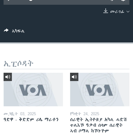
ቂሔ ጽልሚ
ቋንቋታት
መራገፊ
ኣካፍል
ኢፒሶዳት
መጋቢት 03, 2025
የካቲት 24, 2025
ዓድዋ - ቅድድም ሪሌ ማራቶን
ሰራዊት ኢትዮጵያ አካል ሓድሽ
ተልእኾ ዓቃብ ሰላም ሰራዊት
ኣብ ሶማል ክኾኑ'ዮም