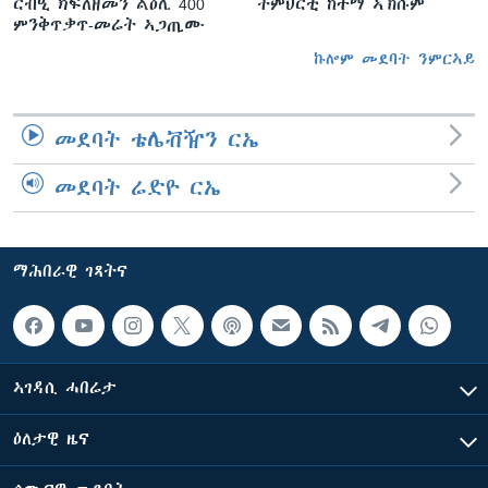
ርብዒ ክፍለዘመን ልዕሊ 400
ትምህርቲ ከተማ ኣኽሱም
ምንቅጥቃጥ-መሬት ኣጋጢሙ
ኩሎም መደባት ንምርኣይ
መደባት ቴሌቭዥን ርኤ
መደባት ሬድዮ ርኤ
ማሕበራዊ ገጻትና
ኣገዳሲ ሓበሬታ
ዕለታዊ ዜና