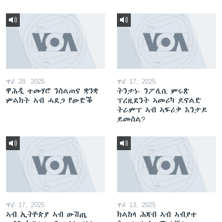
ጥሪ 28, 2025
ጥሪ 17, 2025
ዋሕዲ ተመሃሮ ንስልጠና ቋንቋ
ትንታነ- ንፖሊሲ ምሩጽ
ምልክት ኣብ ሓደጋ የውድቕ
ፕረዚደንት ኣመሪካ ዶናልድ
ትራምፕ ኣብ ኣፍሪቃ እንታይ
ይመስል?
ጥሪ 17, 2025
ጥሪ 13, 2025
ኣብ ኢትዮጵያ ኣብ ውሽጢ
ክልከላ ሕጃብ ኣብ ኣብያተ