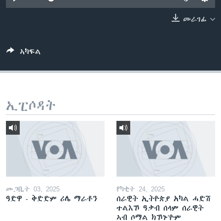
ቂሔ ጽልሚ
ቋንቋታት
መራገፊ
ኣካፍል
ኢፒሶዳት
መጋቢት 03, 2025
የካቲት 24, 2025
ዓድዋ - ቅድድም ሪሌ ማራቶን
ሰራዊት ኢትዮጵያ አካል ሓድሽ
ተልእኾ ዓቃብ ሰላም ሰራዊት
ኣብ ሶማል ክኾኑ'ዮም