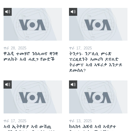
ጥሪ 28, 2025
ጥሪ 17, 2025
ዋሕዲ ተመሃሮ ንስልጠና ቋንቋ
ትንታነ- ንፖሊሲ ምሩጽ
ምልክት ኣብ ሓደጋ የውድቕ
ፕረዚደንት ኣመሪካ ዶናልድ
ትራምፕ ኣብ ኣፍሪቃ እንታይ
ይመስል?
ጥሪ 17, 2025
ጥሪ 13, 2025
ኣብ ኢትዮጵያ ኣብ ውሽጢ
ክልከላ ሕጃብ ኣብ ኣብያተ