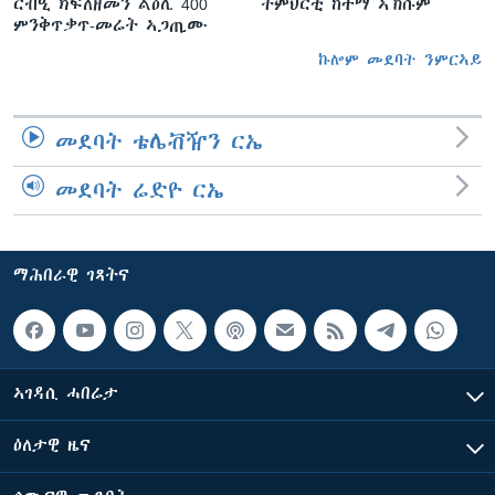
ርብዒ ክፍለዘመን ልዕሊ 400
ትምህርቲ ከተማ ኣኽሱም
ምንቅጥቃጥ-መሬት ኣጋጢሙ
ኩሎም መደባት ንምርኣይ
መደባት ቴሌቭዥን ርኤ
መደባት ሬድዮ ርኤ
ማሕበራዊ ገጻትና
ኣገዳሲ ሓበሬታ
ዕለታዊ ዜና