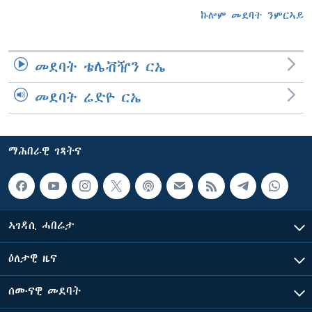
ኩሎም መደባት ንምርኣይ
መደባት ቴሌቭዥን ርኤ
መደባት ሬድዮ ርኤ
ማሕበራዊ ገጻትና
ኣገዳሲ ሓበሬታ
ዕለታዊ ዜና
ሰሙናዊ መደባት