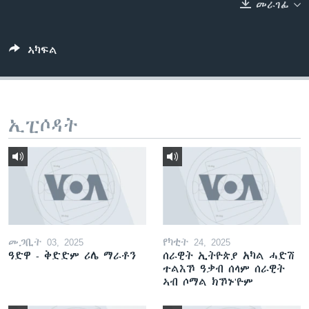
መራገፊ
ቂሔ ጽልሚ
ቋንቋታት
ኣካፍል
ኢፒሶዳት
መጋቢት 03, 2025
የካቲት 24, 2025
ዓድዋ - ቅድድም ሪሌ ማራቶን
ሰራዊት ኢትዮጵያ አካል ሓድሽ
ተልእኾ ዓቃብ ሰላም ሰራዊት
ኣብ ሶማል ክኾኑ'ዮም