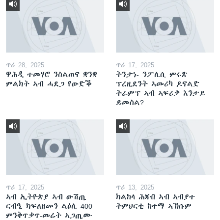
ጥሪ 28, 2025
ጥሪ 17, 2025
ዋሕዲ ተመሃሮ ንስልጠና ቋንቋ
ትንታነ- ንፖሊሲ ምሩጽ
ምልክት ኣብ ሓደጋ የውድቕ
ፕረዚደንት ኣመሪካ ዶናልድ
ትራምፕ ኣብ ኣፍሪቃ እንታይ
ይመስል?
ጥሪ 17, 2025
ጥሪ 13, 2025
ኣብ ኢትዮጵያ ኣብ ውሽጢ
ክልከላ ሕጃብ ኣብ ኣብያተ
ርብዒ ክፍለዘመን ልዕሊ 400
ትምህርቲ ከተማ ኣኽሱም
ምንቅጥቃጥ-መሬት ኣጋጢሙ