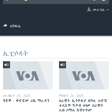
ቂሔ ጽልሚ
ቋንቋታት
መራገፊ
ኣካፍል
ኢፒሶዳት
መጋቢት 03, 2025
የካቲት 24, 2025
ዓድዋ - ቅድድም ሪሌ ማራቶን
ሰራዊት ኢትዮጵያ አካል ሓድሽ
ተልእኾ ዓቃብ ሰላም ሰራዊት
ኣብ ሶማል ክኾኑ'ዮም