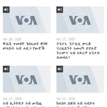
ጥሪ 28, 2025
ጥሪ 17, 2025
ዋሕዲ ተመሃሮ ንስልጠና ቋንቋ
ትንታነ- ንፖሊሲ ምሩጽ
ምልክት ኣብ ሓደጋ የውድቕ
ፕረዚደንት ኣመሪካ ዶናልድ
ትራምፕ ኣብ ኣፍሪቃ እንታይ
ይመስል?
ጥሪ 17, 2025
ጥሪ 13, 2025
ኣብ ኢትዮጵያ ኣብ ውሽጢ
ክልከላ ሕጃብ ኣብ ኣብያተ