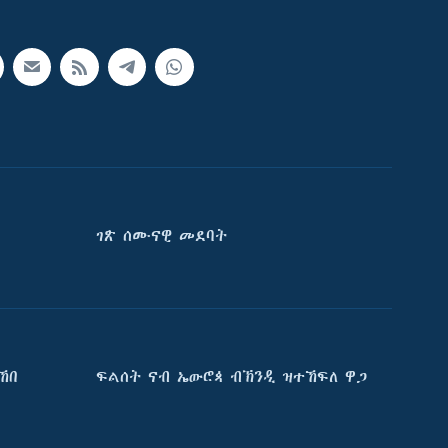
ገጽ ሰሙናዊ መደባት
ኸበ
ፍልሰት ናብ ኤውሮጳ ብኽንዲ ዝተኸፍለ ዋጋ