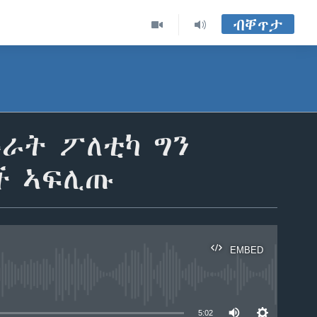
ብቐጥታ
ራት ፖለቲካ ግን
ች ኣፍሊጡ
EMBED
able
5:02