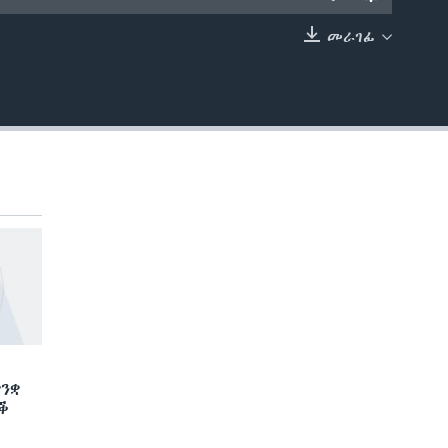
መራገፊ
EMBED
ንቋ
ድቕ