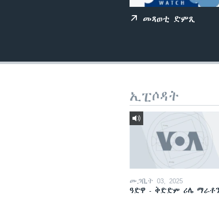
ቂሔ ጽልሚ
መጻወቲ ድምጺ
ኢፒሶዳት
መጋቢት 03, 2025
ዓድዋ - ቅድድም ሪሌ ማራቶ