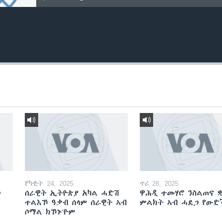
የካቲት 24, 2025
ጥሪ 28, 2025
ን
ሰራዊት ኢትዮጵያ አካል ሓድሽ
ዋሕዲ ተመሃሮ ንስልጠና ቋ
ተልእኾ ዓቃብ ሰላም ሰራዊት ኣብ
ምልክት ኣብ ሓደጋ የው
ሶማል ክኾኑ'ዮም