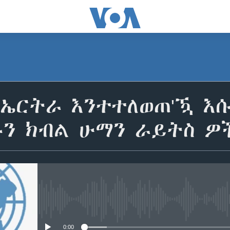
ኤርትራ እንተተለወጠ'ዃ እሱ
ን ክብል ሁማን ራይትስ ዎ
No media source currently avail
0:00