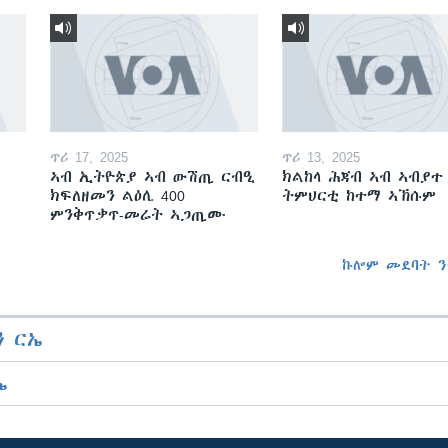
ጥሪ 17, 2025
ጥሪ 13, 2025
ኣብ ኢትዮጵያ ኣብ ውሽጢ ርብዒ
ክልከላ ሕጃብ ኣብ ኣብያተ
ክፍለዘመን ልዕሊ 400
ትምህርቲ ከተማ ኣኽሱም
ምንቅጥቃጥ-መሬት ኣጋጢሙ
ኩሎም መደባት ን
 ርኤ
ኤ