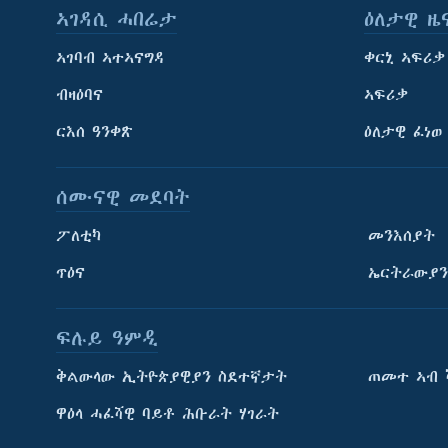
ኣገዳሲ ሓበሬታ
ዕለታዊ ዜ
ኣገባብ ኣተኣናግዳ
ቀርኒ ኣፍሪቃ
ብዛዕባና
ኣፍሪቃ
ርእሰ ዓንቀጽ
ዕለታዊ ፈነወ
ሰሙናዊ መደባት
ፖለቲካ
መንእሰያት
ጥዕና
ኤርትራውያን
ፍሉይ ዓምዲ
ትምህርቲ እንግሊዝኛ
ቅልውላው ኢትዮጵያዊያን ስደተኛታት
ጠመተ ኣብ 
ማሕበራዊ ገጻትና
ዋዕላ ሓፈሻዊ ባይቶ ሕቡራት ሃገራት