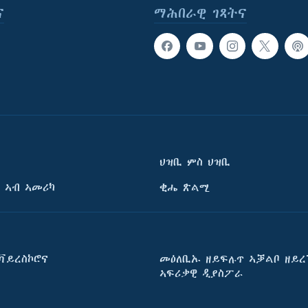
ና
ማሕበራዊ ገጻትና
ህዝቢ ምስ ህዝቢ
 ኣብ ኣመሪካ
ቂሔ ጽልሚ
ቫይረስኮሮና
መዕለቢኡ ዘይፍሉጥ ኣቓልቦ ዘይረ
ኣፍሪቃዊ ዲያስፖራ