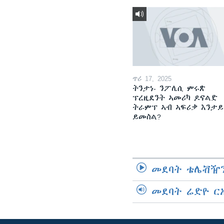
ጥሪ 17, 2025
ትንታነ- ንፖሊሲ ምሩጽ
ፕረዚደንት ኣመሪካ ዶናልድ
ትራምፕ ኣብ ኣፍሪቃ እንታይ
ይመስል?
መደባት ቴሌቭዥን
መደባት ሬድዮ ር