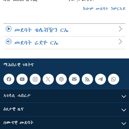
ኩሎም መደባት ንምርኣይ
መደባት ቴሌቭዥን ርኤ
መደባት ሬድዮ ርኤ
ማሕበራዊ ገጻትና
ኣገዳሲ ሓበሬታ
ዕለታዊ ዜና
ሰሙናዊ መደባት