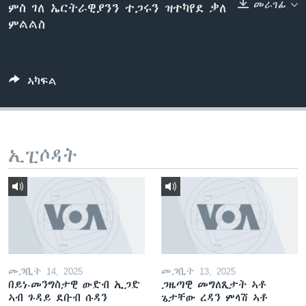
መራገፊ
ምስ ገለ ኤርትራዊያንን ተጋሩን ዝተካየደ ቃለ
ቂሔ ጽልሚ
ምልልስ
ቋንቋታት
ኣካፍል
ኢፒሶዳት
መጋቢት 14, 2025
መጋቢት 13, 2025
በይነ-መንግስታዊ ውድብ ኢጋድ
ጋዜጣዊ መግለጺታት ኣቶ
ኣብ ጉዳይ ደቡብ ሱዳን
ጌታቸው ረዳን ምላሽ ኣቶ