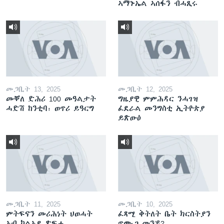
ኣማኑኤል ኣሰፋን ብሓጺሩ
መጋቢት 13, 2025
መጋቢት 12, 2025
መቐለ ድሕሪ 100 መዓልታት
ግዜያዊ ምምሕዳር ንሓገዝ
ሓድሽ ከንቲባ፡ ወጥሪ ይዓርግ
ፈደራል መንግስቲ ኢትዮጵያ
ይጽውዕ
መጋቢት 11, 2025
መጋቢት 10, 2025
ምትፍናን መሪሕነት ህወሓት
ፈጻሚ ቅትለት ቤት ክርስትያን
ኣብ ካልኣይ ጽፍሒ
ጥሙጋ መን’ዩ?