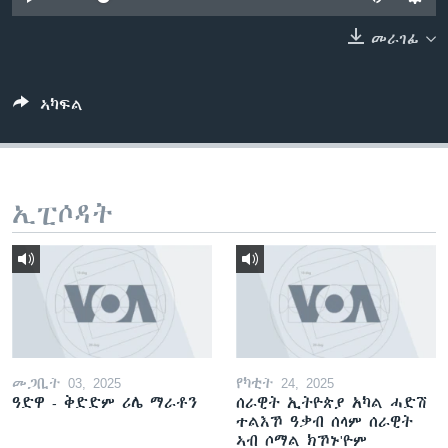
ቂሔ ጽልሚ
ቋንቋታት
መራገፊ
ኣካፍል
ኢፒሶዳት
መጋቢት 03, 2025
የካቲት 24, 2025
ዓድዋ - ቅድድም ሪሌ ማራቶን
ሰራዊት ኢትዮጵያ አካል ሓድሽ
ተልእኾ ዓቃብ ሰላም ሰራዊት
ኣብ ሶማል ክኾኑ'ዮም