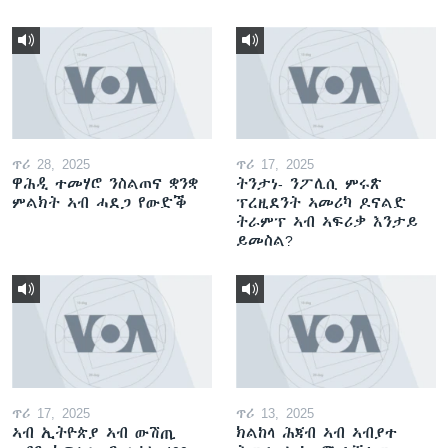
ጥሪ 28, 2025
ጥሪ 17, 2025
ዋሕዲ ተመሃሮ ንስልጠና ቋንቋ
ትንታነ- ንፖሊሲ ምሩጽ
ምልክት ኣብ ሓደጋ የውድቕ
ፕረዚደንት ኣመሪካ ዶናልድ
ትራምፕ ኣብ ኣፍሪቃ እንታይ
ይመስል?
ጥሪ 17, 2025
ጥሪ 13, 2025
ኣብ ኢትዮጵያ ኣብ ውሽጢ
ክልከላ ሕጃብ ኣብ ኣብያተ