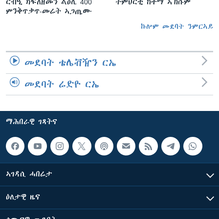
ርብዒ ክፍለዘመን ልዕሊ 400
ትምህርቲ ከተማ ኣኽሱም
ምንቅጥቃጥ-መሬት ኣጋጢሙ
ኩሎም መደባት ንምርኣይ
መደባት ቴሌቭዥን ርኤ
መደባት ሬድዮ ርኤ
ማሕበራዊ ገጻትና
ኣገዳሲ ሓበሬታ
ዕለታዊ ዜና