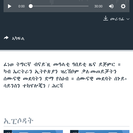
ቂሔ ጽልሚ
0:00
30:00
ቋንቋታት
መራገፊ
ኣካፍል
ፈነወ ትግርኛ ብናይ`ዚ መዓልቲ ዓበይቲ ዜና ይጅምር ።
ካብ ኤርትራን ኢትዮጵያን ዝረኽቦም ቃለ-መጠይቓትን
ሰሙናዊ መደባትን ድማ የስዕብ ። ሰሙናዊ መደባት ሰኑይ፡
ሳይንስን ተክኖሎጂን / ሕርሻ
ኢፒሶዳት