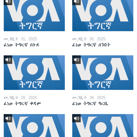
መጋቢት 31, 2025
መጋቢት 30, 2025
ፈነወ ትግርኛ ሰኑይ
ፈነወ ትግርኛ ሰንበት
መጋቢት 29, 2025
መጋቢት 28, 2025
ፈነወ ትግርኛ ቀዳም
ፈነወ ትግርኛ ዓርቢ