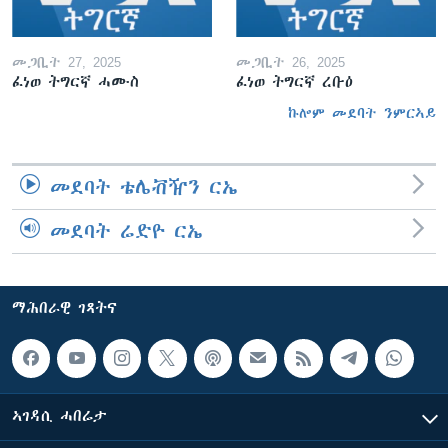
መጋቢት 27, 2025
መጋቢት 26, 2025
ፈነወ ትግርኛ ሓሙስ
ፈነወ ትግርኛ ረቡዕ
ኩሎም መደባት ንምርኣይ
መደባት ቴሌቭዥን ርኤ
መደባት ሬድዮ ርኤ
ማሕበራዊ ገጻትና
ኣገዳሲ ሓበሬታ