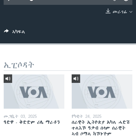
ቂሔ ጽልሚ
ቋንቋታት
መራገፊ
ኣካፍል
ኢፒሶዳት
መጋቢት 03, 2025
የካቲት 24, 2025
ዓድዋ - ቅድድም ሪሌ ማራቶን
ሰራዊት ኢትዮጵያ አካል ሓድሽ
ተልእኾ ዓቃብ ሰላም ሰራዊት
ኣብ ሶማል ክኾኑ'ዮም