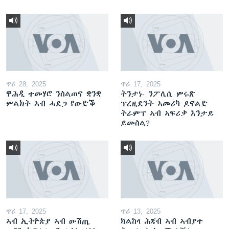
ጥሪ 28, 2025
ጥሪ 17, 2025
ዋሕዲ ተመሃሮ ንስልጠና ቋንቋ
ትንታነ- ንፖሊሲ ምሩጽ
ምልክት ኣብ ሓደጋ የውድቕ
ፕረዚደንት ኣመሪካ ዶናልድ
ትራምፕ ኣብ ኣፍሪቃ እንታይ
ይመስል?
ጥሪ 17, 2025
ጥሪ 13, 2025
ኣብ ኢትዮጵያ ኣብ ውሽጢ
ክልከላ ሕጃብ ኣብ ኣብያተ