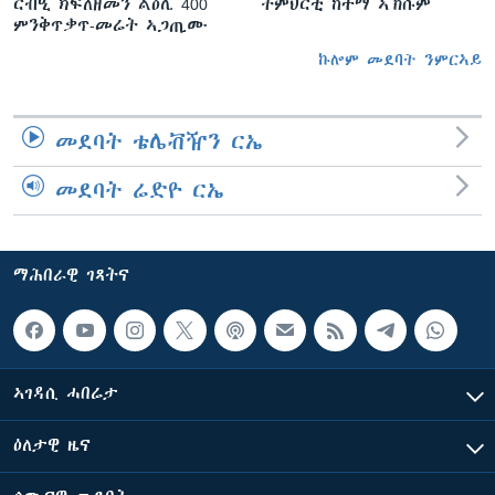
ርብዒ ክፍለዘመን ልዕሊ 400
ትምህርቲ ከተማ ኣኽሱም
ምንቅጥቃጥ-መሬት ኣጋጢሙ
ኩሎም መደባት ንምርኣይ
መደባት ቴሌቭዥን ርኤ
መደባት ሬድዮ ርኤ
ማሕበራዊ ገጻትና
ኣገዳሲ ሓበሬታ
ዕለታዊ ዜና