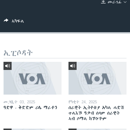
መራገፊ
ቂሔ ጽልሚ
ቋንቋታት
ኣካፍል
ኢፒሶዳት
መጋቢት 03, 2025
የካቲት 24, 2025
ዓድዋ - ቅድድም ሪሌ ማራቶን
ሰራዊት ኢትዮጵያ አካል ሓድሽ
ተልእኾ ዓቃብ ሰላም ሰራዊት
ኣብ ሶማል ክኾኑ'ዮም