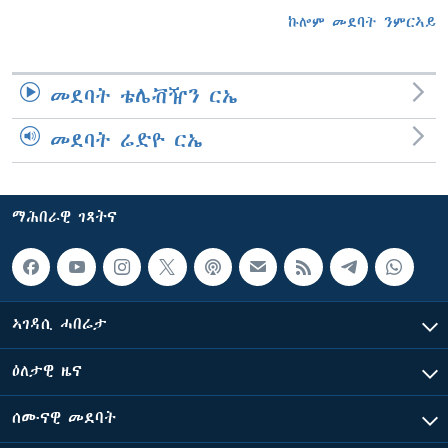
ኩሎም መደባት ንምርኣይ
መደባት ቴሌቭዥን ርኤ
መደባት ሬድዮ ርኤ
ማሕበራዊ ገጻትና
ኣገዳሲ ሓበሬታ
ዕለታዊ ዜና
ሰሙናዊ መደባት