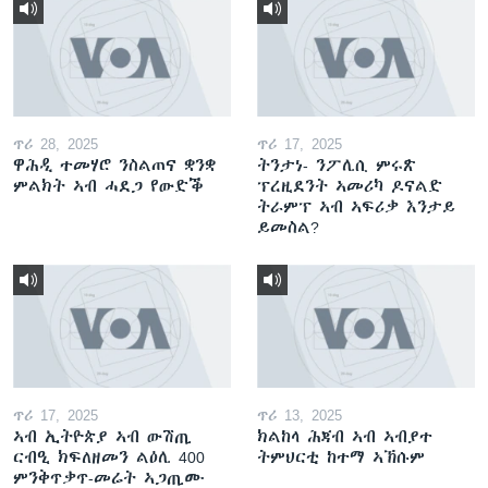
ጥሪ 28, 2025
ጥሪ 17, 2025
ዋሕዲ ተመሃሮ ንስልጠና ቋንቋ
ትንታነ- ንፖሊሲ ምሩጽ
ምልክት ኣብ ሓደጋ የውድቕ
ፕረዚደንት ኣመሪካ ዶናልድ
ትራምፕ ኣብ ኣፍሪቃ እንታይ
ይመስል?
ጥሪ 17, 2025
ጥሪ 13, 2025
ኣብ ኢትዮጵያ ኣብ ውሽጢ
ክልከላ ሕጃብ ኣብ ኣብያተ
ርብዒ ክፍለዘመን ልዕሊ 400
ትምህርቲ ከተማ ኣኽሱም
ምንቅጥቃጥ-መሬት ኣጋጢሙ