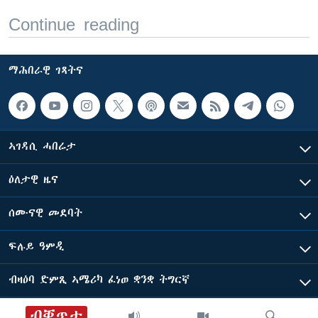
Continue reading
ማሕበራዊ ገጻትና
ኣገዳሲ ሓበሬታ
ዕለታዊ ዜና
ሰሙናዊ መደባት
ፍሉይ ዓምዲ
ብዛዕባ ድምጺ ኣሜሪካ ፈነወ ቋንቋ ትግርኛ
ብቐጥታ
ድምጺ ኣመሪካ ብመሰል ጸሓፊ ዝተሓለወዩ።