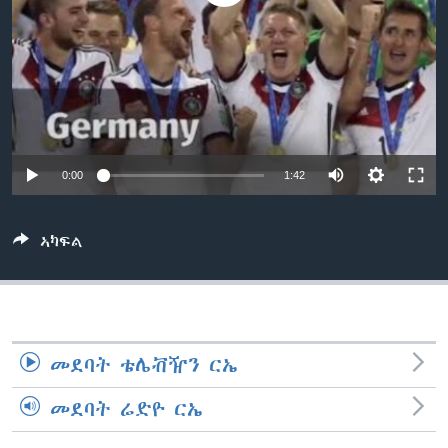
ቂሔ ጽልሚ
ቋንቋታት
0:00
1:42
ኣካፍል
መደባት ቴሌቭዥን ርኤ
መደባት ሬድዮ ርኤ