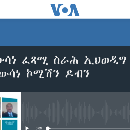
ውሳነ ፈጻሚ ስራሕ ኢህወዲግ
ውሳነ ኮሚሽን ዶብን
No media source currently avail
0:00