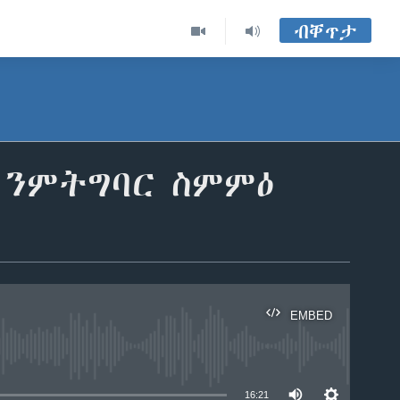
ብቐጥታ
 ንምትግባር ስምምዕ
EMBED
able
16:21