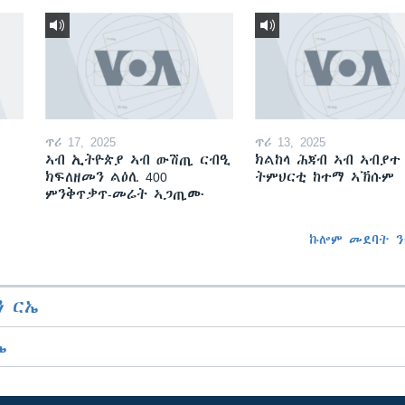
ጥሪ 17, 2025
ጥሪ 13, 2025
ኣብ ኢትዮጵያ ኣብ ውሽጢ ርብዒ
ክልከላ ሕጃብ ኣብ ኣብያተ
ክፍለዘመን ልዕሊ 400
ትምህርቲ ከተማ ኣኽሱም
ምንቅጥቃጥ-መሬት ኣጋጢሙ
ኩሎም መደባት ን
 ርኤ
ኤ