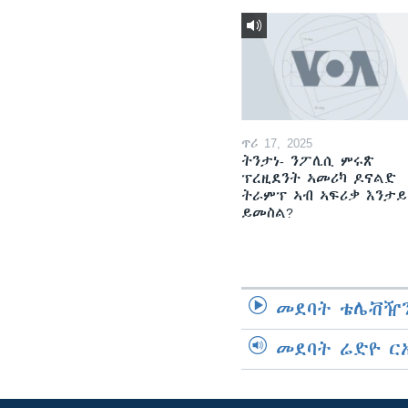
ጥሪ 17, 2025
ትንታነ- ንፖሊሲ ምሩጽ
ፕረዚደንት ኣመሪካ ዶናልድ
ትራምፕ ኣብ ኣፍሪቃ እንታይ
ይመስል?
መደባት ቴሌቭዥን
መደባት ሬድዮ ር