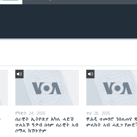
የካቲት 24, 2025
ጥሪ 28, 2025
ን
ሰራዊት ኢትዮጵያ አካል ሓድሽ
ዋሕዲ ተመሃሮ ንስልጠና ቋ
ተልእኾ ዓቃብ ሰላም ሰራዊት ኣብ
ምልክት ኣብ ሓደጋ የው
ሶማል ክኾኑ'ዮም