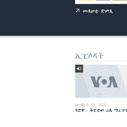
ቂሔ ጽልሚ
መጻወቲ ድምጺ
ኢፒሶዳት
መጋቢት 03, 2025
ዓድዋ - ቅድድም ሪሌ ማራቶ