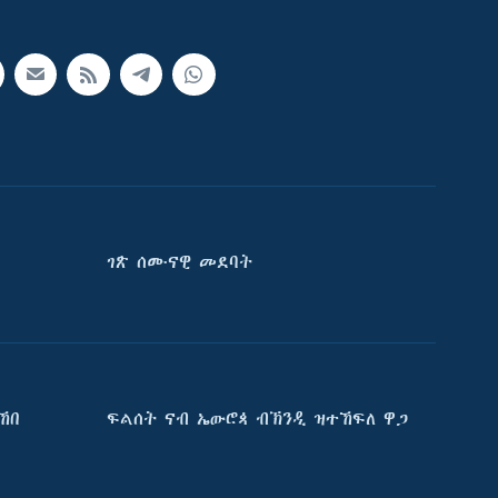
ገጽ ሰሙናዊ መደባት
ኸበ
ፍልሰት ናብ ኤውሮጳ ብኽንዲ ዝተኸፍለ ዋጋ