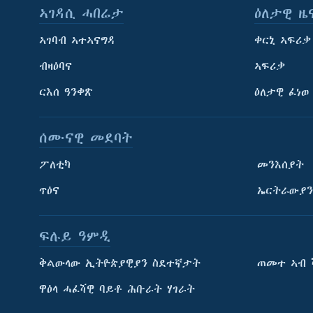
ኣገዳሲ ሓበሬታ
ዕለታዊ ዜ
ኣገባብ ኣተኣናግዳ
ቀርኒ ኣፍሪቃ
ብዛዕባና
ኣፍሪቃ
ርእሰ ዓንቀጽ
ዕለታዊ ፈነወ
ሰሙናዊ መደባት
ፖለቲካ
መንእሰያት
ጥዕና
ኤርትራውያን
ፍሉይ ዓምዲ
ትምህርቲ እንግሊዝኛ
ቅልውላው ኢትዮጵያዊያን ስደተኛታት
ጠመተ ኣብ 
ማሕበራዊ ገጻትና
ዋዕላ ሓፈሻዊ ባይቶ ሕቡራት ሃገራት