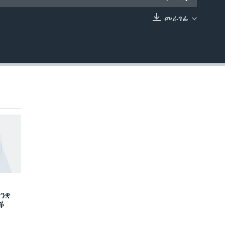
መራገፊ
EMBED
ንቋ
ድቕ