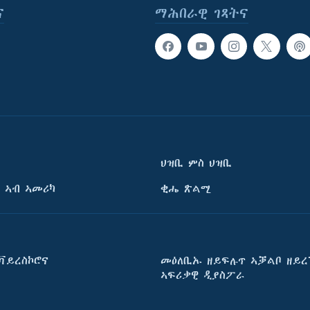
ና
ማሕበራዊ ገጻትና
ህዝቢ ምስ ህዝቢ
 ኣብ ኣመሪካ
ቂሔ ጽልሚ
ቫይረስኮሮና
መዕለቢኡ ዘይፍሉጥ ኣቓልቦ ዘይረ
ኣፍሪቃዊ ዲያስፖራ