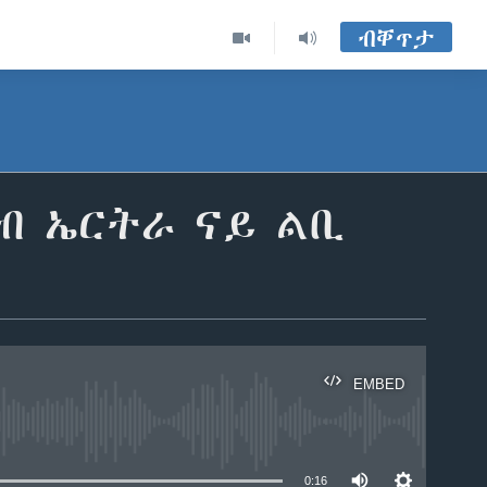
ብቐጥታ
ብ ኤርትራ ናይ ልቢ
EMBED
able
0:16