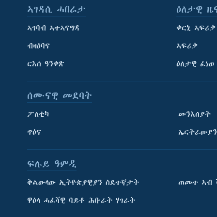
ኣገዳሲ ሓበሬታ
ዕለታዊ ዜ
ኣገባብ ኣተኣናግዳ
ቀርኒ ኣፍሪቃ
ብዛዕባና
ኣፍሪቃ
ርእሰ ዓንቀጽ
ዕለታዊ ፈነወ
ሰሙናዊ መደባት
ፖለቲካ
መንእሰያት
ጥዕና
ኤርትራውያን
ፍሉይ ዓምዲ
ትምህርቲ እንግሊዝኛ
ቅልውላው ኢትዮጵያዊያን ስደተኛታት
ጠመተ ኣብ 
ማሕበራዊ ገጻትና
ዋዕላ ሓፈሻዊ ባይቶ ሕቡራት ሃገራት