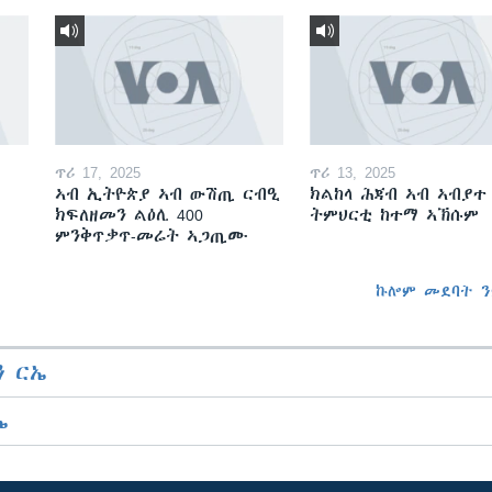
ጥሪ 17, 2025
ጥሪ 13, 2025
ኣብ ኢትዮጵያ ኣብ ውሽጢ ርብዒ
ክልከላ ሕጃብ ኣብ ኣብያተ
ክፍለዘመን ልዕሊ 400
ትምህርቲ ከተማ ኣኽሱም
ምንቅጥቃጥ-መሬት ኣጋጢሙ
ኩሎም መደባት ን
 ርኤ
ኤ