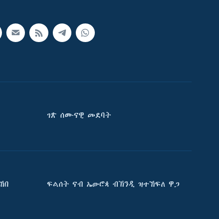
ገጽ ሰሙናዊ መደባት
ኸበ
ፍልሰት ናብ ኤውሮጳ ብኽንዲ ዝተኸፍለ ዋጋ