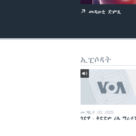
ቂሔ ጽልሚ
መጻወቲ ድምጺ
ኢፒሶዳት
መጋቢት 03, 2025
ዓድዋ - ቅድድም ሪሌ ማራቶ