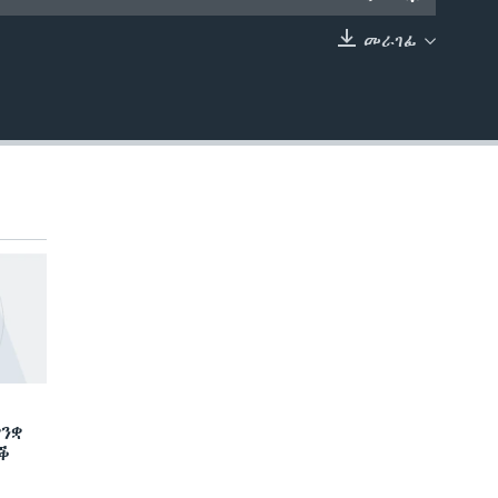
መራገፊ
EMBED
ንቋ
ድቕ