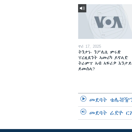
ጥሪ 17, 2025
ትንታነ- ንፖሊሲ ምሩጽ
ፕረዚደንት ኣመሪካ ዶናልድ
ትራምፕ ኣብ ኣፍሪቃ እንታይ
ይመስል?
መደባት ቴሌቭዥን
መደባት ሬድዮ ር