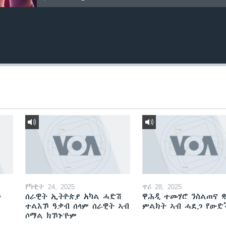
የካቲት 24, 2025
ጥሪ 28, 2025
ን
ሰራዊት ኢትዮጵያ አካል ሓድሽ
ዋሕዲ ተመሃሮ ንስልጠና ቋ
ተልእኾ ዓቃብ ሰላም ሰራዊት ኣብ
ምልክት ኣብ ሓደጋ የው
ሶማል ክኾኑ'ዮም