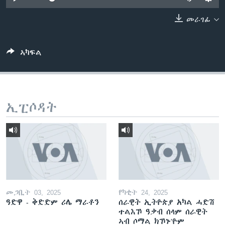
ቂሔ ጽልሚ
ቋንቋታት
መራገፊ
ኣካፍል
ኢፒሶዳት
መጋቢት 03, 2025
የካቲት 24, 2025
ዓድዋ - ቅድድም ሪሌ ማራቶን
ሰራዊት ኢትዮጵያ አካል ሓድሽ
ተልእኾ ዓቃብ ሰላም ሰራዊት
ኣብ ሶማል ክኾኑ'ዮም