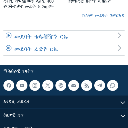
ርብዒ ክፍለዘመን ልዕሊ 400
ትምህርቲ ከተማ ኣኽሱም
ምንቅጥቃጥ-መሬት ኣጋጢሙ
ኩሎም መደባት ንምርኣይ
መደባት ቴሌቭዥን ርኤ
መደባት ሬድዮ ርኤ
ማሕበራዊ ገጻትና
ኣገዳሲ ሓበሬታ
ዕለታዊ ዜና