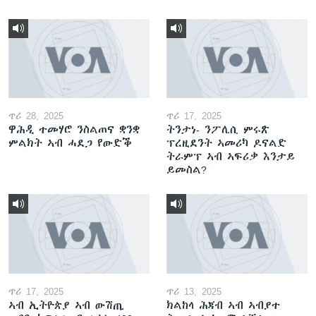
ጥሪ 28, 2025
ጥሪ 17, 2025
ዋሕዲ ተመሃሮ ንስልጠና ቋንቋ
ትንታነ- ንፖሊሲ ምሩጽ
ምልክት ኣብ ሓደጋ የውድቕ
ፕረዚደንት ኣመሪካ ዶናልድ
ትራምፕ ኣብ ኣፍሪቃ እንታይ
ይመስል?
ጥሪ 17, 2025
ጥሪ 13, 2025
ኣብ ኢትዮጵያ ኣብ ውሽጢ
ክልከላ ሕጃብ ኣብ ኣብያተ