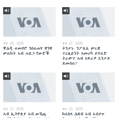
ጥሪ 28, 2025
ጥሪ 17, 2025
ዋሕዲ ተመሃሮ ንስልጠና ቋንቋ
ትንታነ- ንፖሊሲ ምሩጽ
ምልክት ኣብ ሓደጋ የውድቕ
ፕረዚደንት ኣመሪካ ዶናልድ
ትራምፕ ኣብ ኣፍሪቃ እንታይ
ይመስል?
ጥሪ 17, 2025
ጥሪ 13, 2025
ኣብ ኢትዮጵያ ኣብ ውሽጢ
ክልከላ ሕጃብ ኣብ ኣብያተ