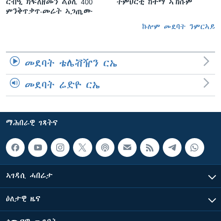
ርብዒ ክፍለዘመን ልዕሊ 400
ትምህርቲ ከተማ ኣኽሱም
ምንቅጥቃጥ-መሬት ኣጋጢሙ
ኩሎም መደባት ንምርኣይ
መደባት ቴሌቭዥን ርኤ
መደባት ሬድዮ ርኤ
ማሕበራዊ ገጻትና
ኣገዳሲ ሓበሬታ
ዕለታዊ ዜና