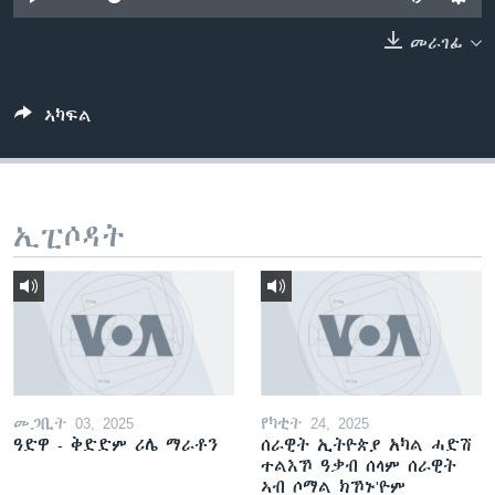
ቂሔ ጽልሚ
ቋንቋታት
መራገፊ
ኣካፍል
ኢፒሶዳት
መጋቢት 03, 2025
የካቲት 24, 2025
ዓድዋ - ቅድድም ሪሌ ማራቶን
ሰራዊት ኢትዮጵያ አካል ሓድሽ
ተልእኾ ዓቃብ ሰላም ሰራዊት
ኣብ ሶማል ክኾኑ'ዮም