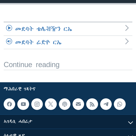
ቂሔ ጽልሚ
ቋንቋታት
መደባት ቴሌቭዥን ርኤ
መደባት ሬድዮ ርኤ
Continue reading
ማሕበራዊ ገጻትና
ኣገዳሲ ሓበሬታ
ዕለታዊ ዜና