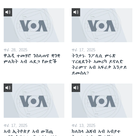
ጥሪ 28, 2025
ጥሪ 17, 2025
ዋሕዲ ተመሃሮ ንስልጠና ቋንቋ
ትንታነ- ንፖሊሲ ምሩጽ
ምልክት ኣብ ሓደጋ የውድቕ
ፕረዚደንት ኣመሪካ ዶናልድ
ትራምፕ ኣብ ኣፍሪቃ እንታይ
ይመስል?
ጥሪ 17, 2025
ጥሪ 13, 2025
ኣብ ኢትዮጵያ ኣብ ውሽጢ
ክልከላ ሕጃብ ኣብ ኣብያተ