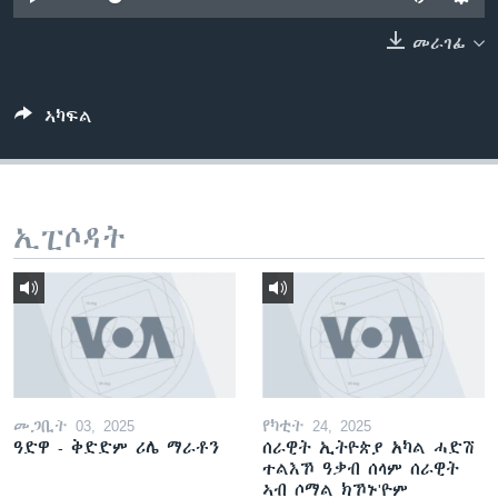
ቂሔ ጽልሚ
ቋንቋታት
መራገፊ
ኣካፍል
ኢፒሶዳት
መጋቢት 03, 2025
የካቲት 24, 2025
ዓድዋ - ቅድድም ሪሌ ማራቶን
ሰራዊት ኢትዮጵያ አካል ሓድሽ
ተልእኾ ዓቃብ ሰላም ሰራዊት
ኣብ ሶማል ክኾኑ'ዮም