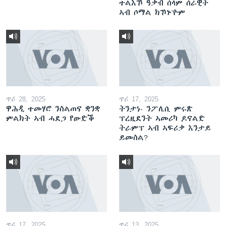
ተልእኾ ዓቃብ ሰላም ሰራዊት
ኣብ ሶማል ክኾኑ'ዮም
ጥሪ 28, 2025
ጥሪ 17, 2025
ዋሕዲ ተመሃሮ ንስልጠና ቋንቋ
ትንታነ- ንፖሊሲ ምሩጽ
ምልክት ኣብ ሓደጋ የውድቕ
ፕረዚደንት ኣመሪካ ዶናልድ
ትራምፕ ኣብ ኣፍሪቃ እንታይ
ይመስል?
ጥሪ 17, 2025
ጥሪ 13, 2025