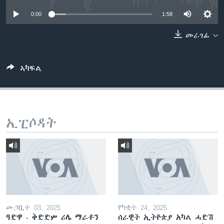
ቂሔ ጽልሚ
0:00
1:58
ቋንቋታት
መራገፊ
ኣካፍል
ኢፒሶዳት
መጋቢት 03, 2025
የካቲት 24, 2025
ዓድዋ - ቅድድም ሪሌ ማራቶን
ሰራዊት ኢትዮጵያ አካል ሓድሽ