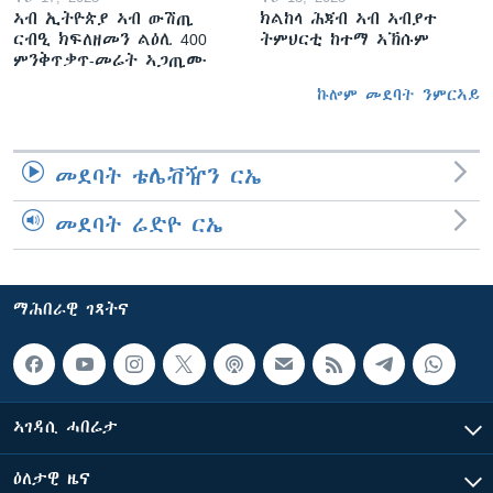
ኣብ ኢትዮጵያ ኣብ ውሽጢ
ክልከላ ሕጃብ ኣብ ኣብያተ
ርብዒ ክፍለዘመን ልዕሊ 400
ትምህርቲ ከተማ ኣኽሱም
ምንቅጥቃጥ-መሬት ኣጋጢሙ
ኩሎም መደባት ንምርኣይ
መደባት ቴሌቭዥን ርኤ
መደባት ሬድዮ ርኤ
ማሕበራዊ ገጻትና
ኣገዳሲ ሓበሬታ
ዕለታዊ ዜና