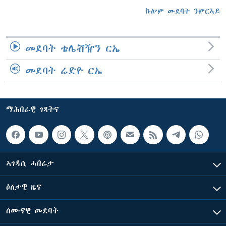
ኩሎም መደባት ንምርኣይ
መደባት ቴሌቭዥን ርኤ
መደባት ሬድዮ ርኤ
ማሕበራዊ ገጻትና
ኣገዳሲ ሓበሬታ
ዕለታዊ ዜና
ሰሙናዊ መደባት