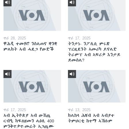
ጥሪ 28, 2025
ጥሪ 17, 2025
ዋሕዲ ተመሃሮ ንስልጠና ቋንቋ
ትንታነ- ንፖሊሲ ምሩጽ
ምልክት ኣብ ሓደጋ የውድቕ
ፕረዚደንት ኣመሪካ ዶናልድ
ትራምፕ ኣብ ኣፍሪቃ እንታይ
ይመስል?
ጥሪ 17, 2025
ጥሪ 13, 2025
ኣብ ኢትዮጵያ ኣብ ውሽጢ
ክልከላ ሕጃብ ኣብ ኣብያተ
ርብዒ ክፍለዘመን ልዕሊ 400
ትምህርቲ ከተማ ኣኽሱም
ምንቅጥቃጥ-መሬት ኣጋጢሙ