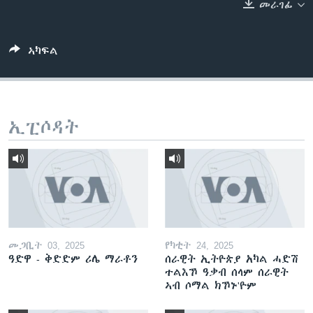
መራገፊ
ቂሔ ጽልሚ
ቋንቋታት
ኣካፍል
ኢፒሶዳት
መጋቢት 03, 2025
የካቲት 24, 2025
ዓድዋ - ቅድድም ሪሌ ማራቶን
ሰራዊት ኢትዮጵያ አካል ሓድሽ
ተልእኾ ዓቃብ ሰላም ሰራዊት
ኣብ ሶማል ክኾኑ'ዮም